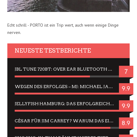
Echt schrill - PORTO ist ein Trip wert, auch wenn einige Dinge
nerven.
NEUESTE TESTBERICHTE
JBL TUNE 720BT: OVER EAR BLUETOOTH KOPFHÖRER UM DIE 50,-€ IM DAUER-TEST
7
WEGEN DES ERFOLGES – MJ: MICHAEL JACKSON MUSICAL IN EINER MATINEE SEHEN
9.9
JELLYFISH HAMBURG: DAS ERFOLGREICHE SOMMER-MENÜ 2025 IN GEFÜHLEN UND BILDERN
9.9
CÉSAR FÜR JIM CARREY? WARUM DAS EINER DER NERVIGSTEN ACTORS IST UND BLEIBT
8.9