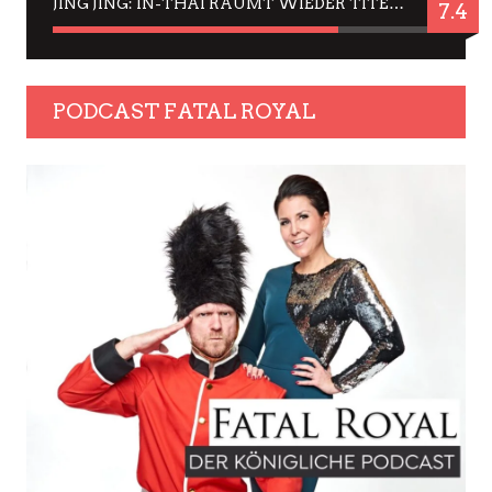
JING JING: IN-THAI RÄUMT WIEDER TITEL AB – EIN ZWEI-STUNDEN-ERLEBNISBERICHT
7.4
PODCAST FATAL ROYAL