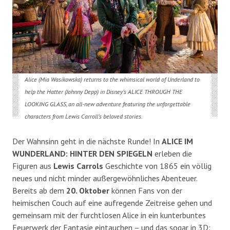
Alice (Mia Wasikowska) returns to the whimsical world of Underland to
help the Hatter (Johnny Depp) in Disney’s ALICE THROUGH THE
LOOKING GLASS, an all-new adventure featuring the unforgettable
characters from Lewis Carroll’s beloved stories.
Der Wahnsinn geht in die nächste Runde! In
ALICE IM
WUNDERLAND: HINTER DEN SPIEGELN
erleben die
Figuren aus
Lewis Carrols
Geschichte von 1865 ein völlig
neues und nicht minder außergewöhnliches Abenteuer.
Bereits ab dem
20. Oktober
können Fans von der
heimischen Couch auf eine aufregende Zeitreise gehen und
gemeinsam mit der furchtlosen Alice in ein kunterbuntes
Feuerwerk der Fantasie eintauchen – und das sogar in 3D: