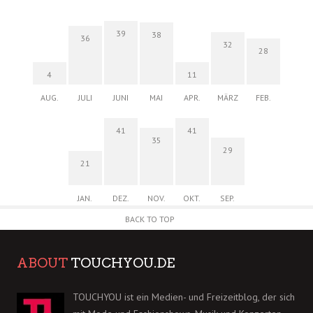
39
38
36
32
28
4
11
AUG.
JULI
JUNI
MAI
APR.
MÄRZ
FEB.
41
41
35
29
21
JAN.
DEZ.
NOV.
OKT.
SEP.
BACK TO TOP
ABOUT
TOUCHYOU.DE
TOUCHYOU ist ein Medien- und Freizeitblog, der sich