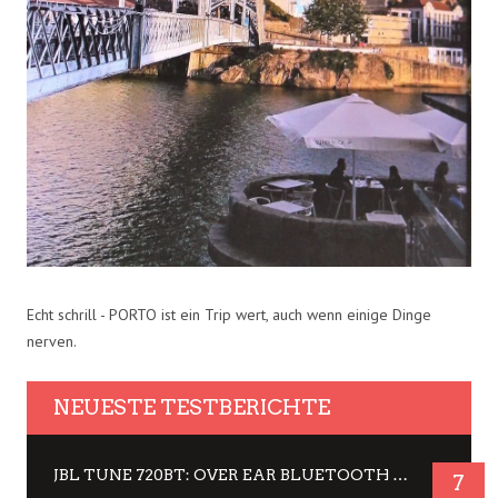
Echt schrill - PORTO ist ein Trip wert, auch wenn einige Dinge
nerven.
NEUESTE TESTBERICHTE
JBL TUNE 720BT: OVER EAR BLUETOOTH KOPFHÖRER UM DIE 50,-€ IM DAUER-TEST
7