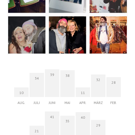
39
38
34
32
28
10
11
AUG.
JULI
JUNI
MAI
APR.
MÄRZ
FEB.
41
40
35
29
21