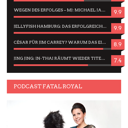
WEGEN DES ERFOLGES – MJ: MICHAEL JACKSON MUSICAL IN EINER MATINEE SEHEN
9.9
JELLYFISH HAMBURG: DAS ERFOLGREICHE SOMMER-MENÜ 2025 IN GEFÜHLEN UND BILDERN
9.9
CÉSAR FÜR JIM CARREY? WARUM DAS EINER DER NERVIGSTEN ACTORS IST UND BLEIBT
8.9
JING JING: IN-THAI RÄUMT WIEDER TITEL AB – EIN ZWEI-STUNDEN-ERLEBNISBERICHT
7.4
PODCAST FATAL ROYAL