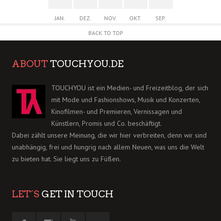
JAN.
DEZ.
NOV.
OKT.
SEP.
BACK TO TOP
ABOUT
TOUCHYOU.DE
TOUCHYOU ist ein Medien- und Freizeitblog, der sich
mit Mode und Fashionshows, Musik und Konzerten,
Kinofilmen- und Premieren, Vernissagen und
Künstlern, Promis und Co. beschäftigt.
Dabei zählt unsere Meinung, die wir hier verbreiten, denn wir sind
unabhängig, frei und hungrig nach allem Neuen, was uns die Welt
zu bieten hat. Sie liegt uns zu Füßen.
LET´S
GET IN TOUCH