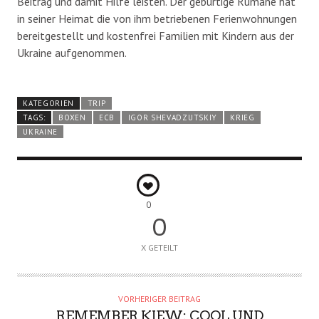
Beitrag und damit Hilfe leisten. Der gebürtige Rumäne hat
in seiner Heimat die von ihm betriebenen Ferienwohnungen
bereitgestellt und kostenfrei Familien mit Kindern aus der
Ukraine aufgenommen.
KATEGORIEN
TRIP
TAGS:
BOXEN
ECB
IGOR SHEVADZUTSKIY
KRIEG
UKRAINE
0
0
X GETEILT
VORHERIGER BEITRAG
REMEMBER KIEW: COOL UND