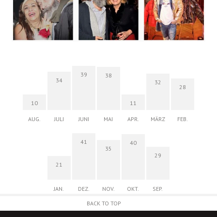
39
38
34
32
28
10
11
AUG.
JULI
JUNI
MAI
APR.
MÄRZ
FEB.
41
40
35
29
21
JAN.
DEZ.
NOV.
OKT.
SEP.
BACK TO TOP