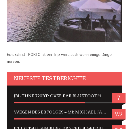
Echt schrill - PORTO ist ein Trip wert, auch wenn einige Dinge
nerven.
NEUESTE TESTBERICHTE
JBL TUNE 720BT: OVER EAR BLUETOOTH KOPFHÖRER UM DIE 50,-€ IM DAUER-TEST
7
WEGEN DES ERFOLGES – MJ: MICHAEL JACKSON MUSICAL IN EINER MATINEE SEHEN
9.9
JELLYFISH HAMBURG: DAS ERFOLGREICHE SOMMER-MENÜ 2025 IN GEFÜHLEN UND BILDERN