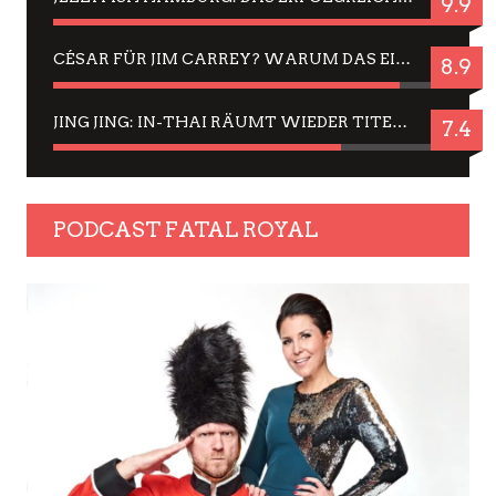
9.9
CÉSAR FÜR JIM CARREY? WARUM DAS EINER DER NERVIGSTEN ACTORS IST UND BLEIBT
8.9
JING JING: IN-THAI RÄUMT WIEDER TITEL AB – EIN ZWEI-STUNDEN-ERLEBNISBERICHT
7.4
PODCAST FATAL ROYAL