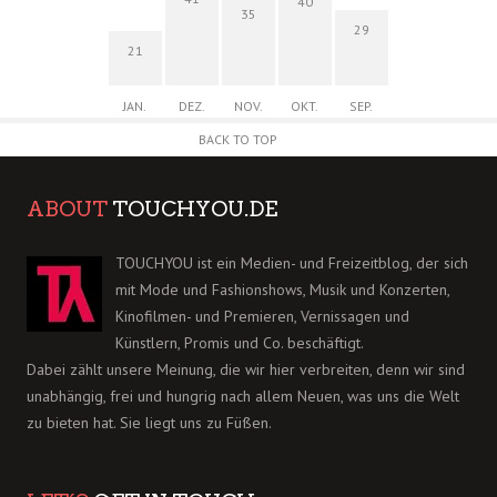
40
35
29
21
JAN.
DEZ.
NOV.
OKT.
SEP.
BACK TO TOP
ABOUT
TOUCHYOU.DE
TOUCHYOU ist ein Medien- und Freizeitblog, der sich
mit Mode und Fashionshows, Musik und Konzerten,
Kinofilmen- und Premieren, Vernissagen und
Künstlern, Promis und Co. beschäftigt.
Dabei zählt unsere Meinung, die wir hier verbreiten, denn wir sind
unabhängig, frei und hungrig nach allem Neuen, was uns die Welt
zu bieten hat. Sie liegt uns zu Füßen.