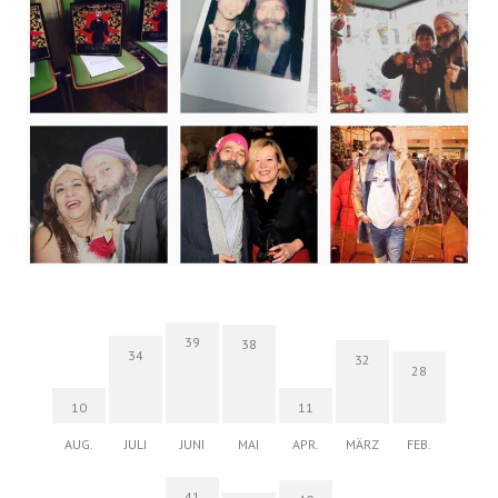
39
38
34
32
28
10
11
AUG.
JULI
JUNI
MAI
APR.
MÄRZ
FEB.
41