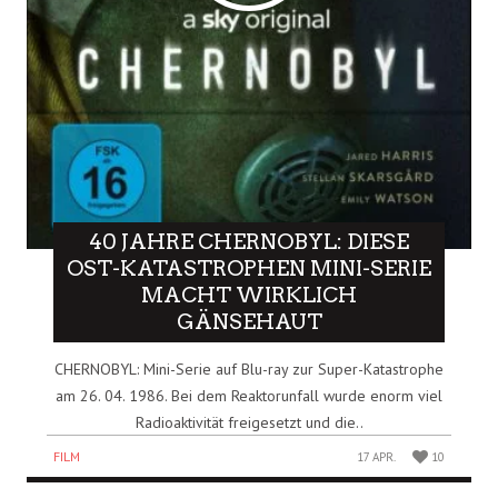
40 JAHRE CHERNOBYL: DIESE
OST-KATASTROPHEN MINI-SERIE
MACHT WIRKLICH
GÄNSEHAUT
CHERNOBYL: Mini-Serie auf Blu-ray zur Super-Katastrophe
am 26. 04. 1986. Bei dem Reaktorunfall wurde enorm viel
Radioaktivität freigesetzt und die..
FILM
17 APR.
10