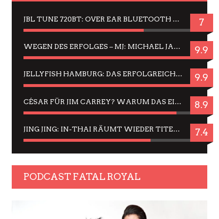
JBL TUNE 720BT: OVER EAR BLUETOOTH KOPFHÖRER UM DIE 50,-€ IM DAUER-TEST
7
WEGEN DES ERFOLGES – MJ: MICHAEL JACKSON MUSICAL IN EINER MATINEE SEHEN
9.9
JELLYFISH HAMBURG: DAS ERFOLGREICHE SOMMER-MENÜ 2025 IN GEFÜHLEN UND BILDERN
9.9
CÉSAR FÜR JIM CARREY? WARUM DAS EINER DER NERVIGSTEN ACTORS IST UND BLEIBT
8.9
JING JING: IN-THAI RÄUMT WIEDER TITEL AB – EIN ZWEI-STUNDEN-ERLEBNISBERICHT
7.4
PODCAST FATAL ROYAL