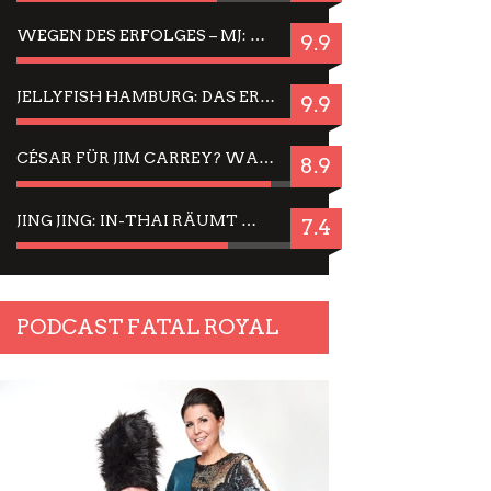
WEGEN DES ERFOLGES – MJ: MICHAEL JACKSON MUSICAL IN EINER MATINEE SEHEN
9.9
JELLYFISH HAMBURG: DAS ERFOLGREICHE SOMMER-MENÜ 2025 IN GEFÜHLEN UND BILDERN
9.9
CÉSAR FÜR JIM CARREY? WARUM DAS EINER DER NERVIGSTEN ACTORS IST UND BLEIBT
8.9
JING JING: IN-THAI RÄUMT WIEDER TITEL AB – EIN ZWEI-STUNDEN-ERLEBNISBERICHT
7.4
PODCAST FATAL ROYAL