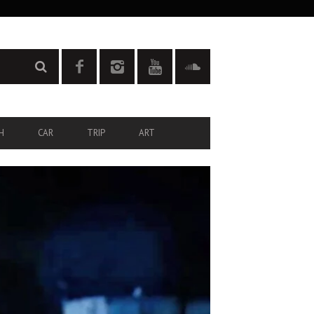
H
CAR
TRIP
ART