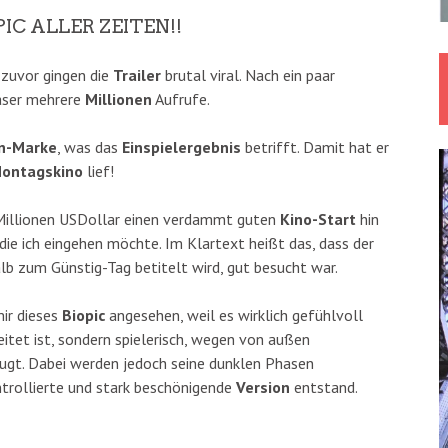
IC ALLER ZEITEN!!
 zuvor gingen die
Trailer
brutal viral. Nach ein paar
aser mehrere
Millionen
Aufrufe.
en-Marke
, was das
Einspielergebnis
betrifft. Damit hat er
ontagskino
lief!
Millionen USDollar einen verdammt guten
Kino-Start
hin
 die ich eingehen möchte. Im Klartext heißt das, dass der
b zum Günstig-Tag betitelt wird, gut besucht war.
mir dieses
Biopic
angesehen, weil es wirklich gefühlvoll
eitet ist, sondern spielerisch, wegen von außen
eugt. Dabei werden jedoch seine dunklen Phasen
ntrollierte und stark beschönigende
Version
entstand.