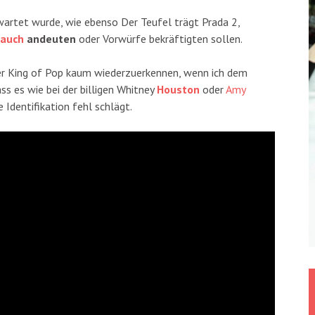
wartet wurde, wie ebenso Der Teufel trägt Prada 2,
rauch
andeuten
oder Vorwürfe bekräftigten sollen.
der King of Pop kaum wiederzuerkennen, wenn ich dem
ss es wie bei der billigen Whitney
Houston
oder
Amy
 Identifikation fehl schlägt.