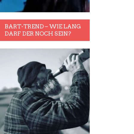
BART-TREND – WIE LANG
DARF DER NOCH SEIN?