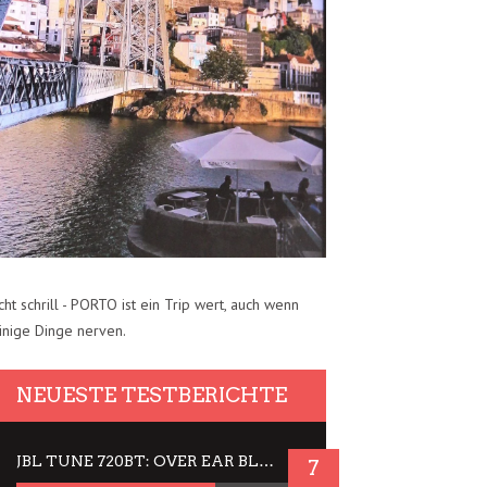
cht schrill - PORTO ist ein Trip wert, auch wenn
inige Dinge nerven.
NEUESTE TESTBERICHTE
JBL TUNE 720BT: OVER EAR BLUETOOTH KOPFHÖRER UM DIE 50,-€ IM DAUER-TEST
7