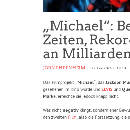
„Michael“: Be
Zeiten, Reko
an Milliarde
JÖRN EHRENHEIM
on 29. Juni 2026 at 18:30
Das Filmprojekt
„Michael“
, das
Jackson
Mus
gesehenen im Kino wurde und
ELVIS
und
Qu
Mark
e, erreichte sie jedoch knapp nicht.
Was nicht
negativ
klingt, sondern eher Bewu
den zweiten
Film
, also die Fortsetzung, die 