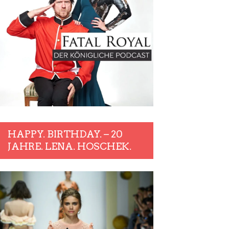
HAPPY. BIRTHDAY. – 20
JAHRE. LENA. HOSCHEK.