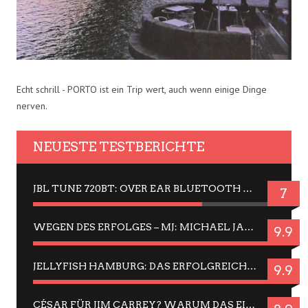
Echt schrill - PORTO ist ein Trip wert, auch wenn einige Dinge
nerven.
NEUESTE TESTBERICHTE
JBL TUNE 720BT: OVER EAR BLUETOOTH KOPFHÖRER UM DIE 50,-€ IM DAUER-TEST
7
WEGEN DES ERFOLGES – MJ: MICHAEL JACKSON MUSICAL IN EINER MATINEE SEHEN
9.9
JELLYFISH HAMBURG: DAS ERFOLGREICHE SOMMER-MENÜ 2025 IN GEFÜHLEN UND BILDERN
9.9
CÉSAR FÜR JIM CARREY? WARUM DAS EINER DER NERVIGSTEN ACTORS IST UND BLEIBT