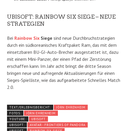
UBISOFT: RAINBOW SIX SIEGE – NEUE
STRATEGIEN
Bei
Rainbow
Six
Siege
sind neue Durchbruchstrategien
durch ein südkoreanisches Kraftpaket Ram, das mit dem
einsetzbaren BU-GI-Auto-Brecher ausgestattet ist, dazu
mit einem Mini-Panzer, der einen Pfad der Zerstörung
erschaffen kann. Im Jahr acht bringt die dritte Season
bringen neue und aufregende Aktualisierungen für einen
Sieges-Spielliste, wie das aufgearbeitete Schnelles Match
2.0.
TEXT/ERLEBNISBERICHT:
JÖRN EHRENHEIM
FOTOS:
JÖRN EHRENHEIM
YOUTUBE:
UBISOFT
UBISOFT:
AVATAR - FRONTIERS OF PANDORA
UBISOFT:
RAINBOW SIX SIEGE