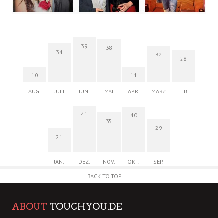
39
38
34
32
28
10
11
AUG.
JULI
JUNI
MAI
APR.
MÄRZ
FEB.
41
40
35
29
21
JAN.
DEZ.
NOV.
OKT.
SEP.
BACK TO TOP
ABOUT
TOUCHYOU.DE