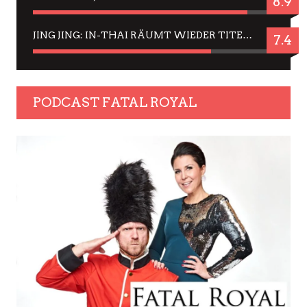
8.9
JING JING: IN-THAI RÄUMT WIEDER TITEL AB – EIN ZWEI-STUNDEN-ERLEBNISBERICHT
7.4
PODCAST FATAL ROYAL