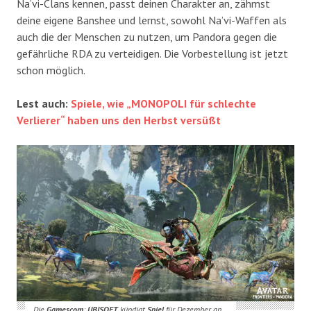
Na’vi-Clans kennen, passt deinen Charakter an, zähmst
deine eigene Banshee und lernst, sowohl Na’vi-Waffen als
auch die der Menschen zu nutzen, um Pandora gegen die
gefährliche RDA zu verteidigen. Die Vorbestellung ist jetzt
schon möglich.
Lest auch:
Spiele, wie „MONOPOLI für schlechte
Verlierer“ haben uns den Herbst versüßt
Die
Gamescom
:
UBISOFT
kündigt
Spiel
für Dezember an…