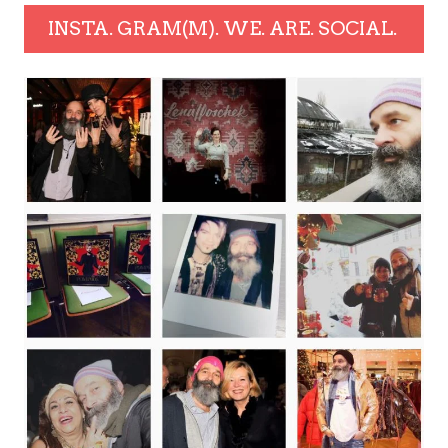
INSTA. GRAM(M). WE. ARE. SOCIAL.