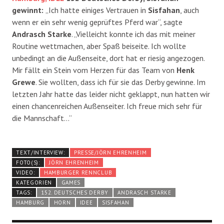
gewinnt:
„Ich hatte einiges Vertrauen in
Sisfahan
, auch
wenn er ein sehr wenig geprüftes Pferd war“, sagte
Andrasch Starke
. „Vielleicht konnte ich das mit meiner
Routine wettmachen, aber Spaß beiseite. Ich wollte
unbedingt an die Außenseite, dort hat er riesig angezogen.
Mir fällt ein Stein vom Herzen für das Team von
Henk
Grewe
. Sie wollten, dass ich für sie das Derby gewinne. Im
letzten Jahr hatte das leider nicht geklappt, nun hatten wir
einen chancenreichen Außenseiter. Ich freue mich sehr für
die Mannschaft…“
TEXT/INTERVIEW:
PRESSE/JÖRN EHRENHEIM
FOTO(S):
JÖRN EHRENHEIM
VIDEO:
HAMBURGER RENNCLUB
KATEGORIEN
GAMES
TAGS:
152. DEUTSCHES DERBY
ANDRASCH STARKE
HAMBURG
HORN
IDEE
SISFAHAN