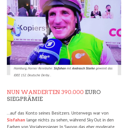
Hamburg, Horner Rennbahn:
Sisfahan
mit
Andrasch Starke
gewinnt das
IDEE 152. Deutsche Derby…
NUN WANDERTEN 390.000
EURO
SIEGPRÄMIE
…auf das Konto seines Besitzers. Unterwegs war von
Sisfahan
lange nichts zu sehen, während Sky Out in den
Farben von Vorjahressieger In Swoop das eher moderate