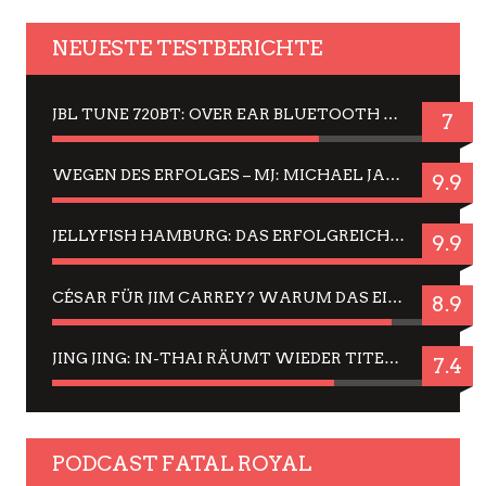
NEUESTE TESTBERICHTE
JBL TUNE 720BT: OVER EAR BLUETOOTH KOPFHÖRER UM DIE 50,-€ IM DAUER-TEST
7
WEGEN DES ERFOLGES – MJ: MICHAEL JACKSON MUSICAL IN EINER MATINEE SEHEN
9.9
JELLYFISH HAMBURG: DAS ERFOLGREICHE SOMMER-MENÜ 2025 IN GEFÜHLEN UND BILDERN
9.9
CÉSAR FÜR JIM CARREY? WARUM DAS EINER DER NERVIGSTEN ACTORS IST UND BLEIBT
8.9
JING JING: IN-THAI RÄUMT WIEDER TITEL AB – EIN ZWEI-STUNDEN-ERLEBNISBERICHT
7.4
PODCAST FATAL ROYAL