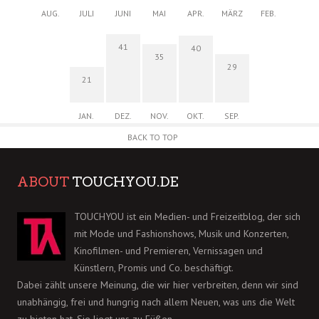
AUG.
JULI
JUNI
MAI
APR.
MÄRZ
FEB.
41
40
35
29
21
JAN.
DEZ.
NOV.
OKT.
SEP.
BACK TO TOP
ABOUT
TOUCHYOU.DE
TOUCHYOU ist ein Medien- und Freizeitblog, der sich
mit Mode und Fashionshows, Musik und Konzerten,
Kinofilmen- und Premieren, Vernissagen und
Künstlern, Promis und Co. beschäftigt.
Dabei zählt unsere Meinung, die wir hier verbreiten, denn wir sind
unabhängig, frei und hungrig nach allem Neuen, was uns die Welt
zu bieten hat. Sie liegt uns zu Füßen.