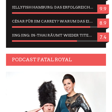
JELLYFISH HAMBURG: DAS ERFOLGREICHE SOMMER-MENÜ 2025 IN GEFÜHLEN UND BILDERN
9.9
CÉSAR FÜR JIM CARREY? WARUM DAS EINER DER NERVIGSTEN ACTORS IST UND BLEIBT
8.9
JING JING: IN-THAI RÄUMT WIEDER TITEL AB – EIN ZWEI-STUNDEN-ERLEBNISBERICHT
7.4
PODCAST FATAL ROYAL