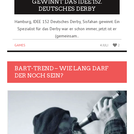
GEWINNT DAS IDEE 152.
DEUTSCHES DERBY
Hamburg, IDEE 152 Deutsches Derby, Sisfahan gewinnt. Ein
Spezialist für das Derby war er schon immer, jetzt ist er
(gemeinsam..
GAMES
4 JULI
2
BART-TREND – WIE LANG DARF
DER NOCH SEIN?