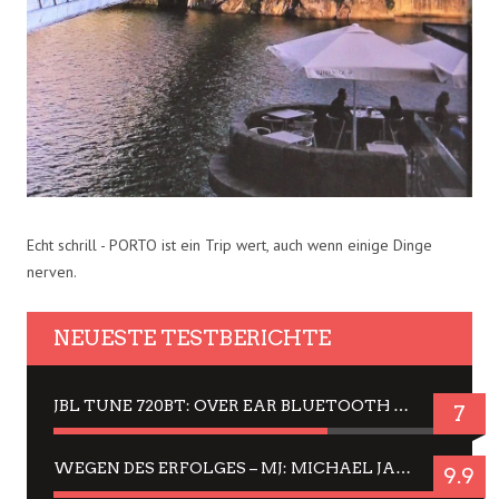
Echt schrill - PORTO ist ein Trip wert, auch wenn einige Dinge
nerven.
NEUESTE TESTBERICHTE
JBL TUNE 720BT: OVER EAR BLUETOOTH KOPFHÖRER UM DIE 50,-€ IM DAUER-TEST
7
WEGEN DES ERFOLGES – MJ: MICHAEL JACKSON MUSICAL IN EINER MATINEE SEHEN
9.9