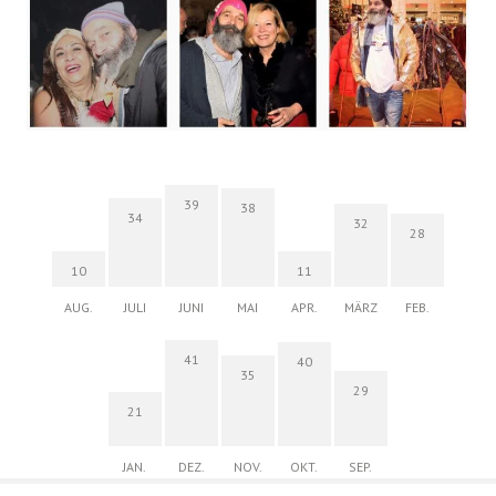
39
38
34
32
28
10
11
AUG.
JULI
JUNI
MAI
APR.
MÄRZ
FEB.
41
40
35
29
21
JAN.
DEZ.
NOV.
OKT.
SEP.