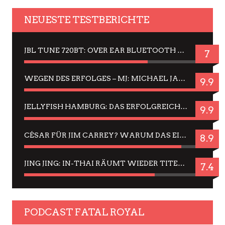
NEUESTE TESTBERICHTE
JBL TUNE 720BT: OVER EAR BLUETOOTH KOPFHÖRER UM DIE 50,-€ IM DAUER-TEST
7
WEGEN DES ERFOLGES – MJ: MICHAEL JACKSON MUSICAL IN EINER MATINEE SEHEN
9.9
JELLYFISH HAMBURG: DAS ERFOLGREICHE SOMMER-MENÜ 2025 IN GEFÜHLEN UND BILDERN
9.9
CÉSAR FÜR JIM CARREY? WARUM DAS EINER DER NERVIGSTEN ACTORS IST UND BLEIBT
8.9
JING JING: IN-THAI RÄUMT WIEDER TITEL AB – EIN ZWEI-STUNDEN-ERLEBNISBERICHT
7.4
PODCAST FATAL ROYAL