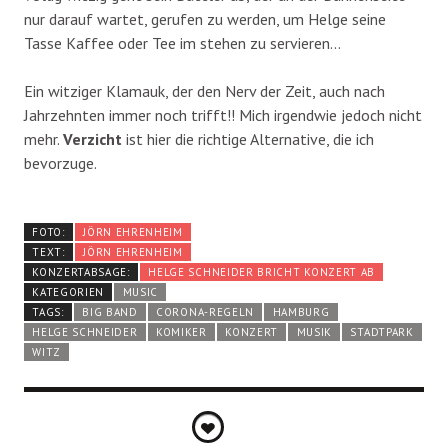
nur darauf wartet, gerufen zu werden, um Helge seine
Tasse Kaffee oder Tee im stehen zu servieren…
Ein witziger Klamauk, der den Nerv der Zeit, auch nach
Jahrzehnten immer noch trifft!! Mich irgendwie jedoch nicht
mehr.
Verzicht
ist hier die richtige Alternative, die ich
bevorzuge.
FOTO:
JÖRN EHRENHEIM
TEXT:
JÖRN EHRENHEIM
KONZERTABSAGE:
HELGE SCHNEIDER BRICHT KONZERT AB
KATEGORIEN
MUSIC
TAGS:
BIG BAND
CORONA-REGELN
HAMBURG
HELGE SCHNEIDER
KOMIKER
KONZERT
MUSIK
STADTPARK
WITZ