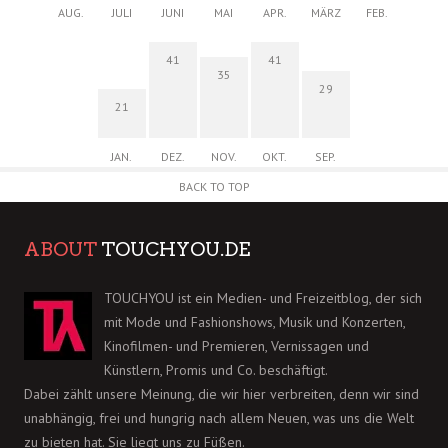
AUG.
JULI
JUNI
MAI
APR.
MÄRZ
FEB.
41
41
35
29
21
JAN.
DEZ.
NOV.
OKT.
SEP.
BACK TO TOP
ABOUT
TOUCHYOU.DE
TOUCHYOU ist ein Medien- und Freizeitblog, der sich
mit Mode und Fashionshows, Musik und Konzerten,
Kinofilmen- und Premieren, Vernissagen und
Künstlern, Promis und Co. beschäftigt.
Dabei zählt unsere Meinung, die wir hier verbreiten, denn wir sind
unabhängig, frei und hungrig nach allem Neuen, was uns die Welt
zu bieten hat. Sie liegt uns zu Füßen.