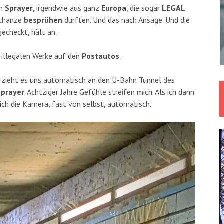
ch
Sprayer
, irgendwie aus ganz
Europa
, die sogar
LEGAL
schanze
besprühen
durften. Und das nach Ansage. Und die
echeckt, hält an.
e illegalen Werke auf den
Postautos
.
a zieht es uns automatisch an den U-Bahn Tunnel des
Sprayer
. Achtziger Jahre Gefühle streifen mich. Als ich dann
sich die Kamera, fast von selbst, automatisch.