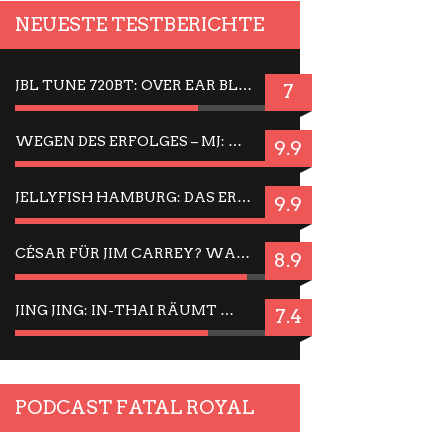
NEUESTE TESTBERICHTE
JBL TUNE 720BT: OVER EAR BLUETOOTH KOPFHÖRER UM DIE 50,-€ IM DAUER-TEST
7
WEGEN DES ERFOLGES – MJ: MICHAEL JACKSON MUSICAL IN EINER MATINEE SEHEN
9.9
JELLYFISH HAMBURG: DAS ERFOLGREICHE SOMMER-MENÜ 2025 IN GEFÜHLEN UND BILDERN
9.9
CÉSAR FÜR JIM CARREY? WARUM DAS EINER DER NERVIGSTEN ACTORS IST UND BLEIBT
8.9
JING JING: IN-THAI RÄUMT WIEDER TITEL AB – EIN ZWEI-STUNDEN-ERLEBNISBERICHT
7.4
PODCAST FATAL ROYAL