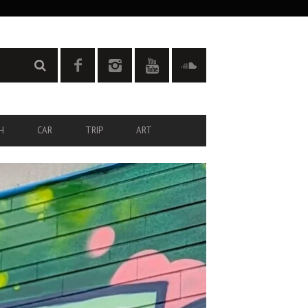
H
CAR
TRIP
ART