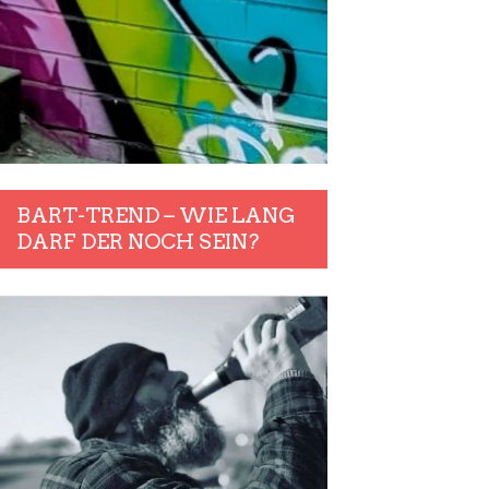
BART-TREND – WIE LANG
DARF DER NOCH SEIN?