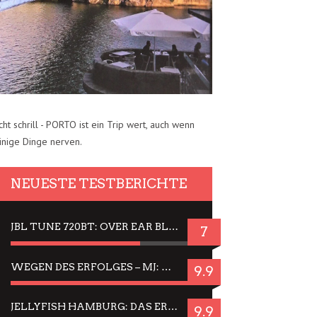
cht schrill - PORTO ist ein Trip wert, auch wenn
inige Dinge nerven.
NEUESTE TESTBERICHTE
JBL TUNE 720BT: OVER EAR BLUETOOTH KOPFHÖRER UM DIE 50,-€ IM DAUER-TEST
7
WEGEN DES ERFOLGES – MJ: MICHAEL JACKSON MUSICAL IN EINER MATINEE SEHEN
9.9
JELLYFISH HAMBURG: DAS ERFOLGREICHE SOMMER-MENÜ 2025 IN GEFÜHLEN UND BILDERN
9.9