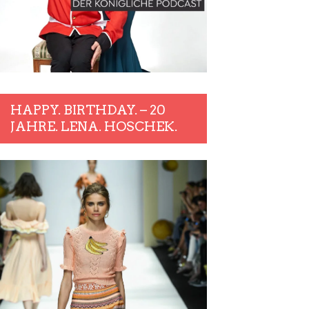
HAPPY. BIRTHDAY. – 20
JAHRE. LENA. HOSCHEK.