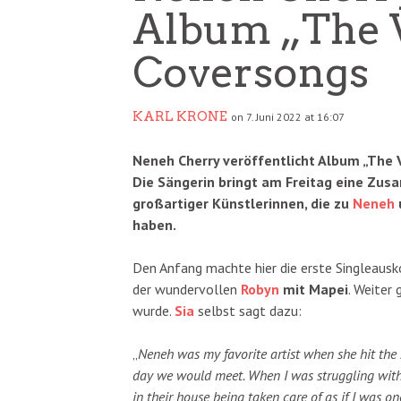
Album „The V
Coversongs
KARL KRONE
on 7. Juni 2022 at 16:07
Neneh Cherry veröffentlicht Album „The 
Die Sängerin bringt am Freitag eine Zu
großartiger Künstlerinnen, die zu
Neneh
haben.
Den Anfang machte hier die erste Singleaus
der wundervollen
Robyn
mit Mapei
. Weiter 
wurde.
Sia
selbst sagt dazu:
„
Neneh was my favorite artist when she hit the
day we would meet. When I was struggling with
in their house being taken care of as if I was on