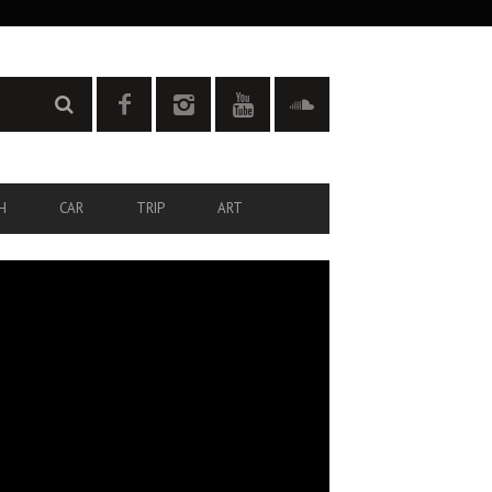
H
CAR
TRIP
ART