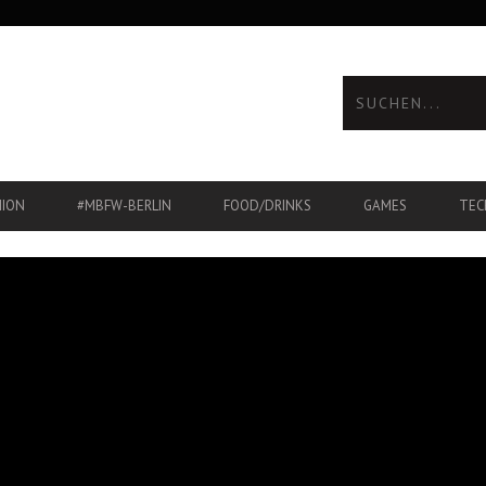
HION
#MBFW-BERLIN
FOOD/DRINKS
GAMES
TEC