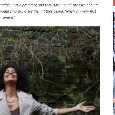
dible music producer, and they gave me all the love I could
ld sing ‘a-b-c’ for them if they asked. Neneh, my very first
er amen!.”