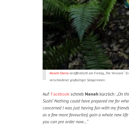
Neneh Cherry
veröffentlicht am Freitag „The Versions“. 
verschiedener großartiger Sängerinnen…
Auf
Facebook
schrieb
Neneh
kürzlich:
„On th
Sushi‘ Nothing could have prepared me for what
concerned I was just having fun with my friends. 
as a few more favourites) gain a whole new life
you can pre order now…“