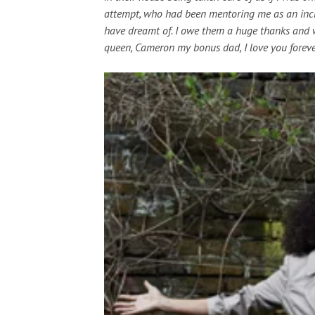
attempt, who had been mentoring me as an incre
have dreamt of. I owe them a huge thanks and wou
queen, Cameron my bonus dad, I love you forev