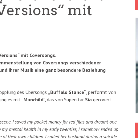
ersions“ mit
Versions“ mit Coversongs.
sammenstellung von Coversongs verschiedener
und ihrer Musik eine ganz besondere Beziehung
kopplung des Übersongs
„Buffalo Stance“
, performt von
ging es mit „
Manchild
“, das von Superstar
Sia
gecovert
 scene. I saved my pocket money for red filas and dreamt one
 my mental health in my early twenties, I somehow ended up
e of their own children. I called her husband during a suicide