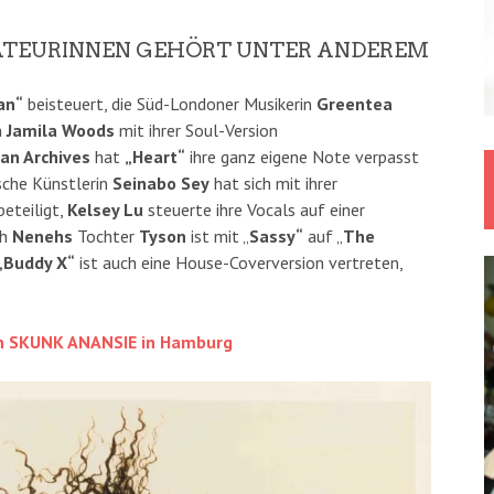
ATEURINNEN GEHÖRT UNTER ANDEREM
an“
beisteuert, die Süd-Londoner Musikerin
Greentea
n
Jamila Woods
mit ihrer Soul-Version
an Archives
hat
„Heart“
ihre ganz eigene Note verpasst
sche Künstlerin
Seinabo Sey
hat sich mit ihrer
eteiligt,
Kelsey Lu
steuerte ihre Vocals auf einer
ch
Nenehs
Tochter
Tyson
ist mit „
Sassy“
auf „
The
„Buddy X“
ist auch eine House-Coverversion vertreten,
on SKUNK ANANSIE in Hamburg