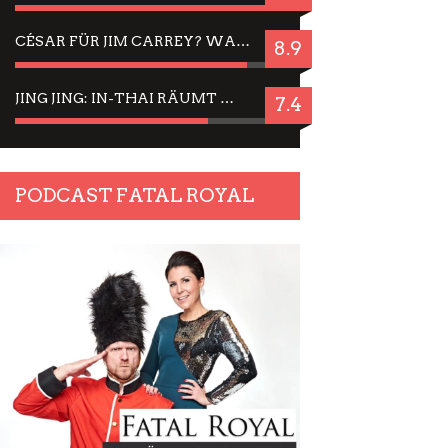
CÉSAR FÜR JIM CARREY? WARUM DAS EINER DER NERVIGSTEN ACTORS IST UND BLEIBT
8.9
JING JING: IN-THAI RÄUMT WIEDER TITEL AB – EIN ZWEI-STUNDEN-ERLEBNISBERICHT
7.4
PODCAST FATAL ROYAL