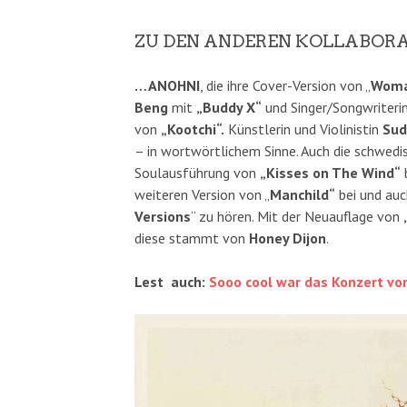
ZU DEN ANDEREN KOLLABOR
…ANOHNI
, die ihre Cover-Version von „
Wom
Beng
mit
„Buddy X“
und Singer/Songwriteri
von
„Kootchi“.
Künstlerin und Violinistin
Sud
– in wortwörtlichem Sinne. Auch die schwedi
Soulausführung von
„Kisses on The Wind“
b
weiteren Version von „
Manchild“
bei und au
Versions
“ zu hören. Mit der Neuauflage von
diese stammt von
Honey Dijon
.
Lest auch:
Sooo cool war das Konzert v