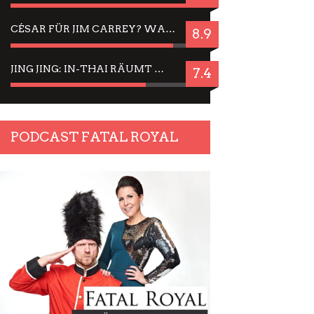
CÉSAR FÜR JIM CARREY? WARUM DAS EINER DER NERVIGSTEN ACTORS IST UND BLEIBT
8.9
JING JING: IN-THAI RÄUMT WIEDER TITEL AB – EIN ZWEI-STUNDEN-ERLEBNISBERICHT
7.4
PODCAST FATAL ROYAL