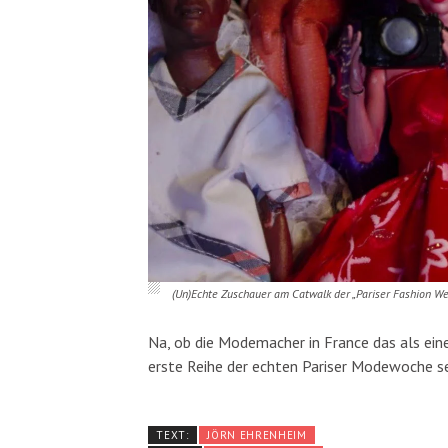
(Un)Echte Zuschauer am Catwalk der „Pariser Fashion We
Na, ob die Modemacher in France das als eine
erste Reihe der echten Pariser Modewoche s
TEXT:
JÖRN EHRENHEIM