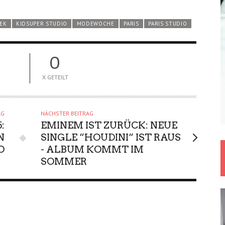
EK
KIDSUPER STUDIO
MODEWOCHE
PARIS
PARIS STUDIO
0
X GETEILT
AG
NÄCHSTER BEITRAG
:
EMINEM IST ZURÜCK: NEUE
N
SINGLE “HOUDINI“ IST RAUS
O
- ALBUM KOMMT IM
SOMMER