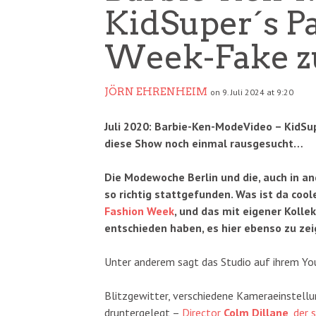
KidSuper´s Pa
Week-Fake zu
JÖRN EHRENHEIM
on 9. Juli 2024 at 9:20
Juli 2020: Barbie-Ken-ModeVideo – KidSu
diese Show noch einmal rausgesucht…
Die Modewoche Berlin und die, auch in a
so richtig stattgefunden. Was ist da cool
Fashion Week
, und das mit eigener Kolle
entschieden haben, es hier ebenso zu zei
Unter anderem sagt das Studio auf ihrem Yo
Blitzgewitter, verschiedene Kameraeinstellun
druntergelegt –
Director
Colm Dillane
, der