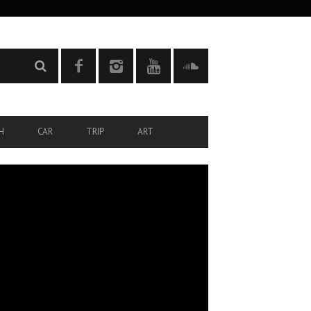
H
CAR
TRIP
ART