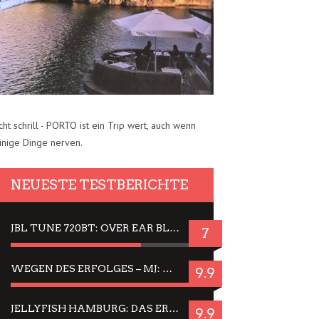
cht schrill - PORTO ist ein Trip wert, auch wenn
inige Dinge nerven.
NEUESTE TESTBERICHTE
JBL TUNE 720BT: OVER EAR BLUETOOTH KOPFHÖRER UM DIE 50,-€ IM DAUER-TEST
7
WEGEN DES ERFOLGES – MJ: MICHAEL JACKSON MUSICAL IN EINER MATINEE SEHEN
9.9
JELLYFISH HAMBURG: DAS ERFOLGREICHE SOMMER-MENÜ 2025 IN GEFÜHLEN UND BILDERN
9.9