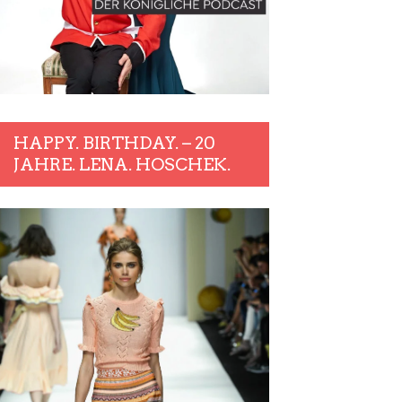
HAPPY. BIRTHDAY. – 20
JAHRE. LENA. HOSCHEK.