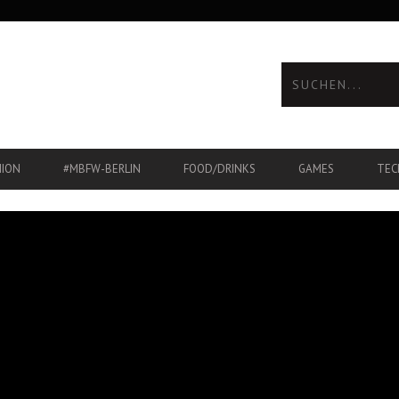
HION
#MBFW-BERLIN
FOOD/DRINKS
GAMES
TEC