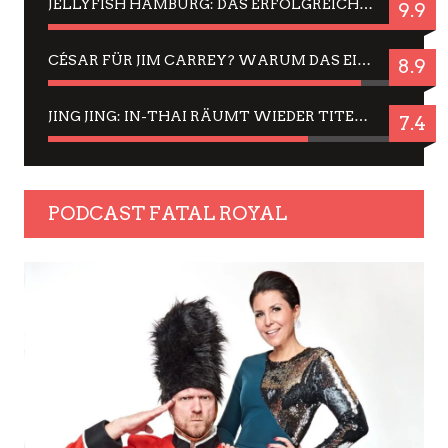
JELLYFISH HAMBURG: DAS ERFOLGREICHE SOMMER-MENÜ 2025 IN GEFÜHLEN UND BILDERN
9.9
CÉSAR FÜR JIM CARREY? WARUM DAS EINER DER NERVIGSTEN ACTORS IST UND BLEIBT
8.9
JING JING: IN-THAI RÄUMT WIEDER TITEL AB – EIN ZWEI-STUNDEN-ERLEBNISBERICHT
7.4
PODCAST FATAL ROYAL