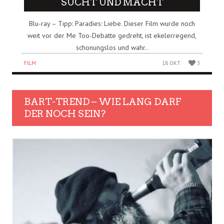
SUCHT UND MACHT
Blu-ray – Tipp: Paradies: Liebe. Dieser Film wurde noch
weit vor der Me Too-Debatte gedreht, ist ekelerregend,
schonungslos und wahr..
FILM
18 OKT.
3
BART-TREND – WIE LANG DARF
DER NOCH SEIN?