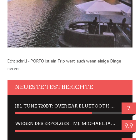
Echt schrill - PORTO ist ein Trip wert, auch wenn einige Dinge
nerven.
NEUESTE TESTBERICHTE
JBL TUNE 720BT: OVER EAR BLUETOOTH KOPFHÖRER UM DIE 50,-€ IM DAUER-TEST
7
WEGEN DES ERFOLGES – MJ: MICHAEL JACKSON MUSICAL IN EINER MATINEE SEHEN
9.9