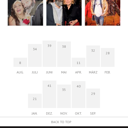
39
38
34
32
28
8
11
AUG.
JULI
JUNI
MAI
APR.
MÄRZ
FEB.
41
40
35
29
21
JAN.
DEZ.
NOV.
OKT.
SEP.
BACK TO TOP