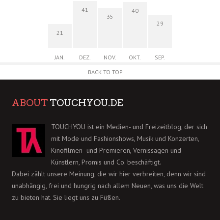
41
40
35
29
21
JAN.
DEZ.
NOV.
OKT.
SEP.
BACK TO TOP
ABOUT
TOUCHYOU.DE
TOUCHYOU ist ein Medien- und Freizeitblog, der sich
mit Mode und Fashionshows, Musik und Konzerten,
Kinofilmen- und Premieren, Vernissagen und
Künstlern, Promis und Co. beschäftigt.
Dabei zählt unsere Meinung, die wir hier verbreiten, denn wir sind
unabhängig, frei und hungrig nach allem Neuen, was uns die Welt
zu bieten hat. Sie liegt uns zu Füßen.