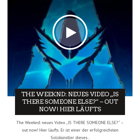
THE WEEKND: NEUES VIDEO „IS
THERE SOMEONE ELSE?“ – OUT
NOW! HIER LÄUFTS
The Weeknd: neues Video „IS THERE SOMEONE ELSE?“ –
out now! Hier läufts. Er ist einer der erfolgreichsten
Solokünstler dieses..