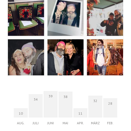
39
38
34
32
28
10
11
AUG.
JULI
JUNI
MAI
APR.
MÄRZ
FEB.