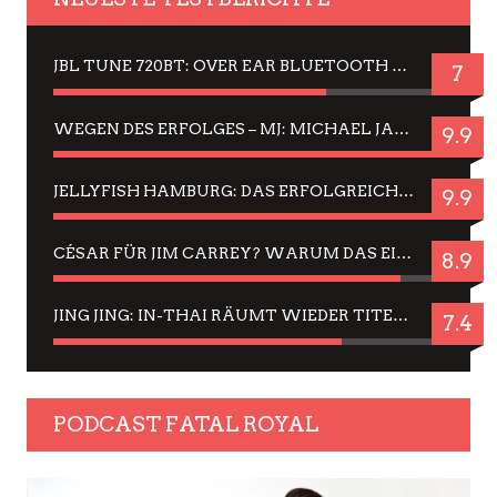
JBL TUNE 720BT: OVER EAR BLUETOOTH KOPFHÖRER UM DIE 50,-€ IM DAUER-TEST
7
WEGEN DES ERFOLGES – MJ: MICHAEL JACKSON MUSICAL IN EINER MATINEE SEHEN
9.9
JELLYFISH HAMBURG: DAS ERFOLGREICHE SOMMER-MENÜ 2025 IN GEFÜHLEN UND BILDERN
9.9
CÉSAR FÜR JIM CARREY? WARUM DAS EINER DER NERVIGSTEN ACTORS IST UND BLEIBT
8.9
JING JING: IN-THAI RÄUMT WIEDER TITEL AB – EIN ZWEI-STUNDEN-ERLEBNISBERICHT
7.4
PODCAST FATAL ROYAL