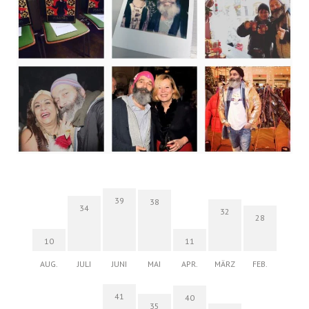
39
38
34
32
28
10
11
AUG.
JULI
JUNI
MAI
APR.
MÄRZ
FEB.
41
40
35