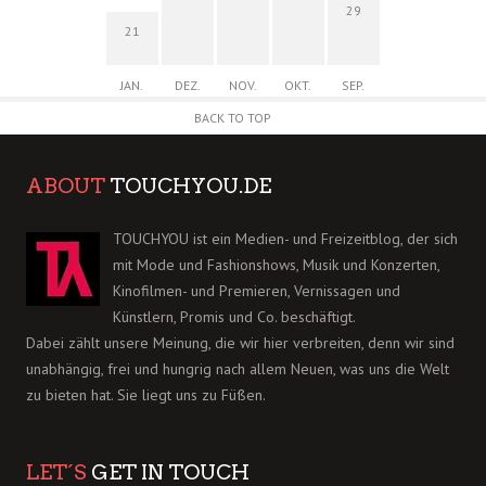
29
21
JAN.
DEZ.
NOV.
OKT.
SEP.
BACK TO TOP
ABOUT
TOUCHYOU.DE
TOUCHYOU ist ein Medien- und Freizeitblog, der sich
mit Mode und Fashionshows, Musik und Konzerten,
Kinofilmen- und Premieren, Vernissagen und
Künstlern, Promis und Co. beschäftigt.
Dabei zählt unsere Meinung, die wir hier verbreiten, denn wir sind
unabhängig, frei und hungrig nach allem Neuen, was uns die Welt
zu bieten hat. Sie liegt uns zu Füßen.
LET´S
GET IN TOUCH