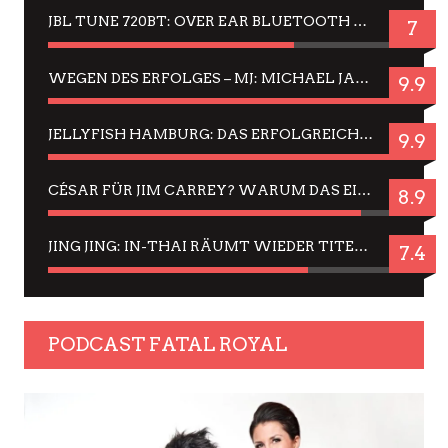
JBL TUNE 720BT: OVER EAR BLUETOOTH KOPFHÖRER UM DIE 50,-€ IM DAUER-TEST
7
WEGEN DES ERFOLGES – MJ: MICHAEL JACKSON MUSICAL IN EINER MATINEE SEHEN
9.9
JELLYFISH HAMBURG: DAS ERFOLGREICHE SOMMER-MENÜ 2025 IN GEFÜHLEN UND BILDERN
9.9
CÉSAR FÜR JIM CARREY? WARUM DAS EINER DER NERVIGSTEN ACTORS IST UND BLEIBT
8.9
JING JING: IN-THAI RÄUMT WIEDER TITEL AB – EIN ZWEI-STUNDEN-ERLEBNISBERICHT
7.4
PODCAST FATAL ROYAL