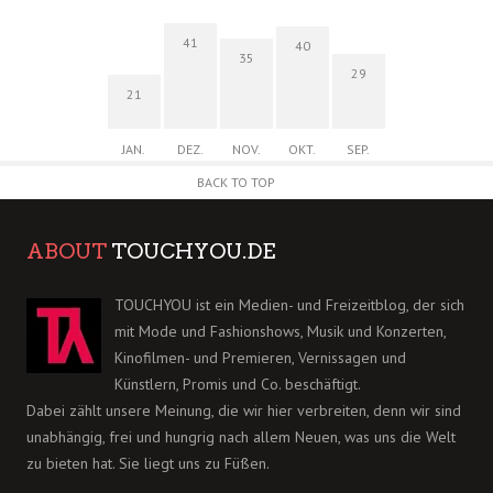
41
40
35
29
21
JAN.
DEZ.
NOV.
OKT.
SEP.
BACK TO TOP
ABOUT
TOUCHYOU.DE
TOUCHYOU ist ein Medien- und Freizeitblog, der sich
mit Mode und Fashionshows, Musik und Konzerten,
Kinofilmen- und Premieren, Vernissagen und
Künstlern, Promis und Co. beschäftigt.
Dabei zählt unsere Meinung, die wir hier verbreiten, denn wir sind
unabhängig, frei und hungrig nach allem Neuen, was uns die Welt
zu bieten hat. Sie liegt uns zu Füßen.