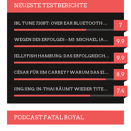
NEUESTE TESTBERICHTE
JBL TUNE 720BT: OVER EAR BLUETOOTH KOPFHÖRER UM DIE 50,-€ IM DAUER-TEST
7
WEGEN DES ERFOLGES – MJ: MICHAEL JACKSON MUSICAL IN EINER MATINEE SEHEN
9.9
JELLYFISH HAMBURG: DAS ERFOLGREICHE SOMMER-MENÜ 2025 IN GEFÜHLEN UND BILDERN
9.9
CÉSAR FÜR JIM CARREY? WARUM DAS EINER DER NERVIGSTEN ACTORS IST UND BLEIBT
8.9
JING JING: IN-THAI RÄUMT WIEDER TITEL AB – EIN ZWEI-STUNDEN-ERLEBNISBERICHT
7.4
PODCAST FATAL ROYAL