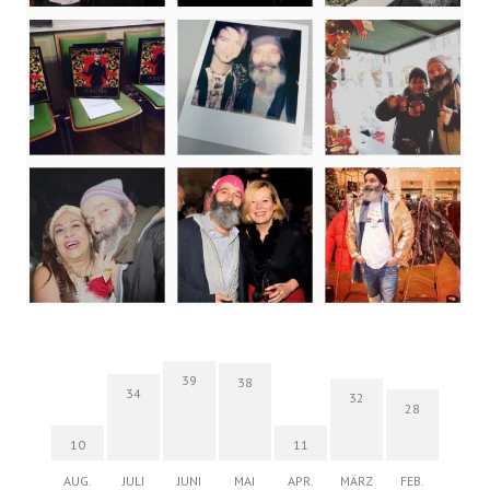
39
38
34
32
28
10
11
AUG.
JULI
JUNI
MAI
APR.
MÄRZ
FEB.