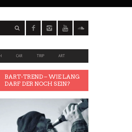
H
CAR
TRIP
ART
BART-TREND – WIE LANG
DARF DER NOCH SEIN?