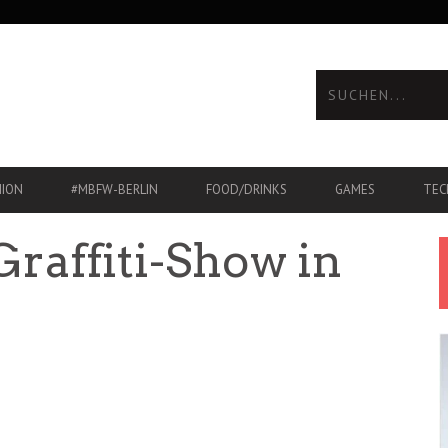
HION
#MBFW-BERLIN
FOOD/DRINKS
GAMES
TEC
raffiti-Show in