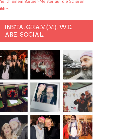
ie ich einem Barbier-Meister auf die Scheren
ühlte.
INSTA. GRAM(M). WE.
ARE. SOCIAL.