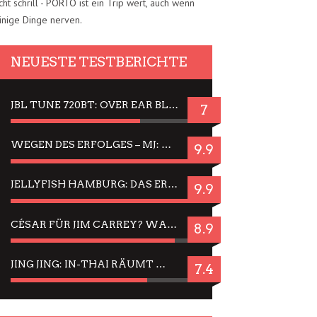
cht schrill - PORTO ist ein Trip wert, auch wenn
inige Dinge nerven.
NEUESTE TESTBERICHTE
JBL TUNE 720BT: OVER EAR BLUETOOTH KOPFHÖRER UM DIE 50,-€ IM DAUER-TEST
7
WEGEN DES ERFOLGES – MJ: MICHAEL JACKSON MUSICAL IN EINER MATINEE SEHEN
9.9
JELLYFISH HAMBURG: DAS ERFOLGREICHE SOMMER-MENÜ 2025 IN GEFÜHLEN UND BILDERN
9.9
CÉSAR FÜR JIM CARREY? WARUM DAS EINER DER NERVIGSTEN ACTORS IST UND BLEIBT
8.9
JING JING: IN-THAI RÄUMT WIEDER TITEL AB – EIN ZWEI-STUNDEN-ERLEBNISBERICHT
7.4