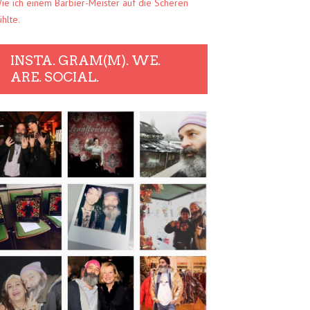
ie ich einem Barbier-Meister auf die Scheren
ühlte.
INSTA. GRAM(M). WE.
ARE. SOCIAL.