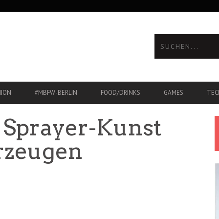
HION
#MBFW-BERLIN
FOOD/DRINKS
GAMES
TEC
: Sprayer-Kunst
hrzeugen