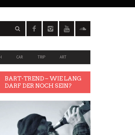
H
CAR
TRIP
ART
BART-TREND – WIE LANG
DARF DER NOCH SEIN?