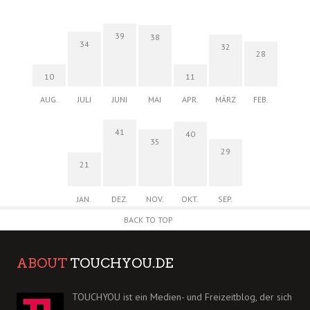
39
38
34
32
28
10
11
AUG.
JULI
JUNI
MAI
APR.
MÄRZ
FEB.
41
40
35
29
21
JAN.
DEZ.
NOV.
OKT.
SEP.
BACK TO TOP
ABOUT
TOUCHYOU.DE
TOUCHYOU ist ein Medien- und Freizeitblog, der sich