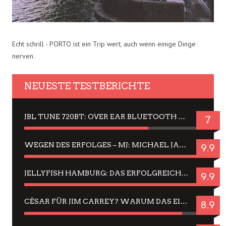
Echt schrill - PORTO ist ein Trip wert, auch wenn einige Dinge
nerven.
NEUESTE TESTBERICHTE
JBL TUNE 720BT: OVER EAR BLUETOOTH KOPFHÖRER UM DIE 50,-€ IM DAUER-TEST
7
WEGEN DES ERFOLGES – MJ: MICHAEL JACKSON MUSICAL IN EINER MATINEE SEHEN
9.9
JELLYFISH HAMBURG: DAS ERFOLGREICHE SOMMER-MENÜ 2025 IN GEFÜHLEN UND BILDERN
9.9
CÉSAR FÜR JIM CARREY? WARUM DAS EINER DER NERVIGSTEN ACTORS IST UND BLEIBT
8.9