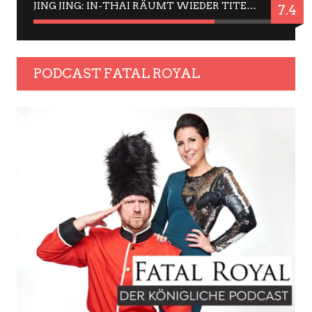
JING JING: IN-THAI RÄUMT WIEDER TITEL AB – EIN ZWEI-STUNDEN-ERLEBNISBERICHT
7.4
PODCAST FATAL ROYAL