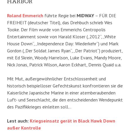
HARBOR
Roland Emmerich
führte Regie bei
MIDWAY
– FÜR DIE
FREIHEIT (deutscher Titel), das Drehbuch schrieb Wes
Tooke. Der Film wurde von Emmerichs Centropolis
Entertainment sowie von Harald Kloser („2012“, „White
House Down“, „Independence Day: Wiederkehr“) und Mark
Gordon („Der Soldat James Ryan“, „Der Patriot“) produziert,
mit Ed Skrein, Woody Harrelson, Luke Evans, Mandy Moore,
Nick Jonas, Patrick Wilson, Aaron Eckhart, Dennis Quaid u.a.
Mit Mut, außergewöhnlicher Entschlossenheit und
historisch beispielloser Gefechtskunst konfrontieren sie die
Kaiserliche Japanische Marine in einer atemberaubenden
Luft- und Seeschlacht, die den entscheidenden Wendepunkt
des Pazifikkrieges einleiten soll…
Lest auch:
Kriegseinsatz gerät in Black Hawk Down
außer Kontrolle