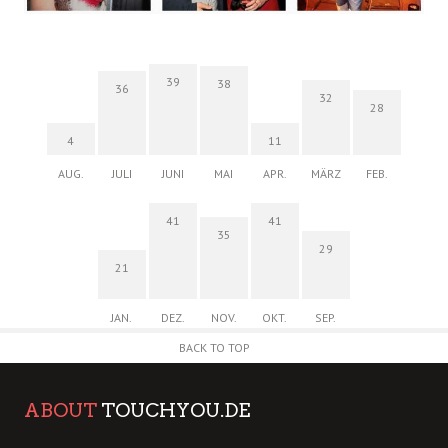
39
38
36
32
28
4
11
AUG.
JULI
JUNI
MAI
APR.
MÄRZ
FEB.
41
41
35
29
21
JAN.
DEZ.
NOV.
OKT.
SEP.
BACK TO TOP
ABOUT
TOUCHYOU.DE