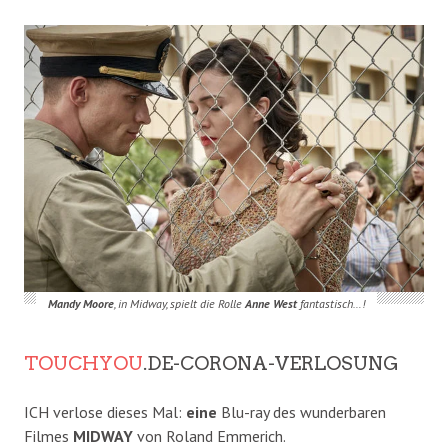
Mandy Moore
, in Midway, spielt die Rolle
Anne West
fantastisch…!
TOUCHYOU
.DE-CORONA-VERLOSUNG
ICH verlose dieses Mal:
eine
Blu-ray des wunderbaren
Filmes
MIDWAY
von Roland Emmerich.