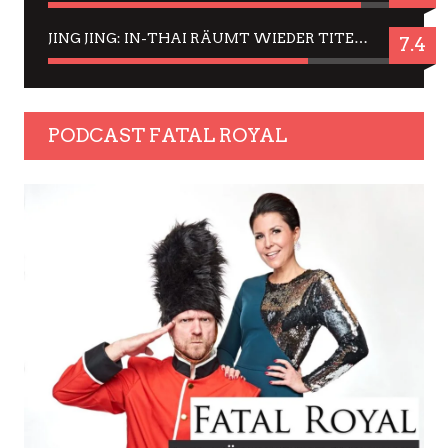
JING JING: IN-THAI RÄUMT WIEDER TITEL AB – EIN ZWEI-STUNDEN-ERLEBNISBERICHT
7.4
PODCAST FATAL ROYAL