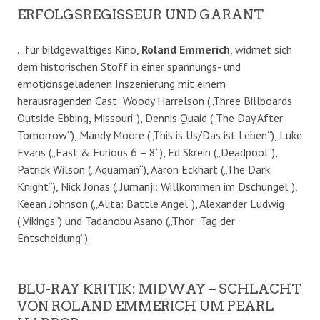
ERFOLGSREGISSEUR UND GARANT
…für bildgewaltiges Kino,
Roland Emmerich
, widmet sich
dem historischen Stoff in einer spannungs- und
emotionsgeladenen Inszenierung mit einem
herausragenden Cast: Woody Harrelson („Three Billboards
Outside Ebbing, Missouri“), Dennis Quaid („The Day After
Tomorrow“), Mandy Moore („This is Us/Das ist Leben“), Luke
Evans („Fast & Furious 6 – 8“), Ed Skrein („Deadpool“),
Patrick Wilson („Aquaman“), Aaron Eckhart („The Dark
Knight“), Nick Jonas („Jumanji: Willkommen im Dschungel“),
Keean Johnson („Alita: Battle Angel“), Alexander Ludwig
(„Vikings“) und Tadanobu Asano („Thor: Tag der
Entscheidung“).
BLU-RAY KRITIK: MIDWAY – SCHLACHT
VON ROLAND EMMERICH UM PEARL