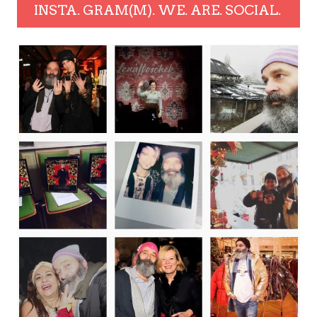
INSTA. GRAM(M). WE. ARE. SOCIAL.