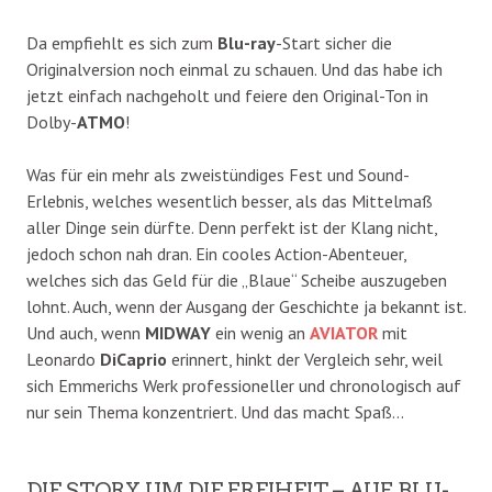
Da empfiehlt es sich zum
Blu-ray
-Start sicher die
Originalversion noch einmal zu schauen. Und das habe ich
jetzt einfach nachgeholt und feiere den Original-Ton in
Dolby-
ATMO
!
Was für ein mehr als zweistündiges Fest und Sound-
Erlebnis, welches wesentlich besser, als das Mittelmaß
aller Dinge sein dürfte. Denn perfekt ist der Klang nicht,
jedoch schon nah dran. Ein cooles Action-Abenteuer,
welches sich das Geld für die „Blaue“ Scheibe auszugeben
lohnt. Auch, wenn der Ausgang der Geschichte ja bekannt ist.
Und auch, wenn
MIDWAY
ein wenig an
AVIATOR
mit
Leonardo
DiCaprio
erinnert, hinkt der Vergleich sehr, weil
sich Emmerichs Werk professioneller und chronologisch auf
nur sein Thema konzentriert. Und das macht Spaß…
DIE STORY UM DIE FREIHEIT – AUF BLU-