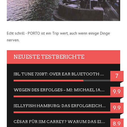
Echt schrill - PORTO ist ein Trip wert, auch wenn einige Dinge
nerven.
NEUESTE TESTBERICHTE
JBL TUNE 720BT: OVER EAR BLUETOOTH KOPFHÖRER UM DIE 50,-€ IM DAUER-TEST
7
WEGEN DES ERFOLGES – MJ: MICHAEL JACKSON MUSICAL IN EINER MATINEE SEHEN
9.9
JELLYFISH HAMBURG: DAS ERFOLGREICHE SOMMER-MENÜ 2025 IN GEFÜHLEN UND BILDERN
9.9
CÉSAR FÜR JIM CARREY? WARUM DAS EINER DER NERVIGSTEN ACTORS IST UND BLEIBT
8.9