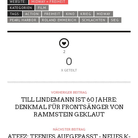
WEBSITE:
MIDWAY = FREIHEIT
KATEGORIEN
FILM
TAGS:
ACTION
FREIHEIT
KINO
KRIEG
MIDWAY
PEARL HARBOR
ROLAND EMMERICH
SCHLACHTEN
SIEG
2
0
X GETEILT
VORHERIGER BEITRAG
TILL LINDEMANN IST 60 JAHRE:
DENKMAL FÜR FRONTSÄNGER VON
RAMMSTEIN GEKLAUT
NÄCHSTER BEITRAG
ATEEZ: TEENIES AUFGEPASST - NEUES K-