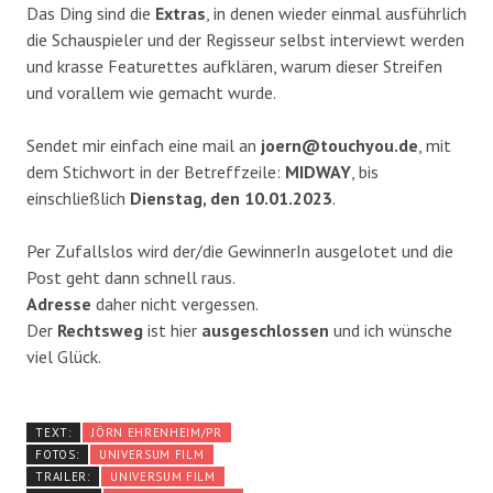
Das Ding sind die
Extras
, in denen wieder einmal ausführlich
die Schauspieler und der Regisseur selbst interviewt werden
und krasse Featurettes aufklären, warum dieser Streifen
und vorallem wie gemacht wurde.
Sendet mir einfach eine mail an
joern@touchyou.de
, mit
dem Stichwort in der Betreffzeile:
MIDWAY
, bis
einschließlich
Dienstag, den 10.01.2023
.
Per Zufallslos wird der/die GewinnerIn ausgelotet und die
Post geht dann schnell raus.
Adresse
daher nicht vergessen.
Der
Rechtsweg
ist hier
ausgeschlossen
und ich wünsche
viel Glück.
TEXT:
JÖRN EHRENHEIM/PR
FOTOS:
UNIVERSUM FILM
TRAILER:
UNIVERSUM FILM