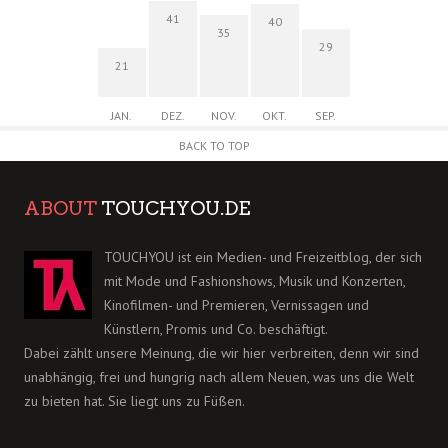
41
40
35
29
21
JAN.
DEZ.
NOV.
OKT.
SEP.
BACK TO TOP
ABOUT
TOUCHYOU.DE
TOUCHYOU ist ein Medien- und Freizeitblog, der sich
mit Mode und Fashionshows, Musik und Konzerten,
Kinofilmen- und Premieren, Vernissagen und
Künstlern, Promis und Co. beschäftigt.
Dabei zählt unsere Meinung, die wir hier verbreiten, denn wir sind
unabhängig, frei und hungrig nach allem Neuen, was uns die Welt
zu bieten hat. Sie liegt uns zu Füßen.