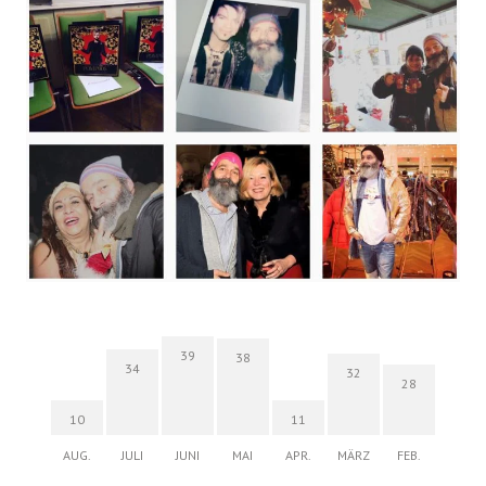
39
38
34
32
28
10
11
AUG.
JULI
JUNI
MAI
APR.
MÄRZ
FEB.