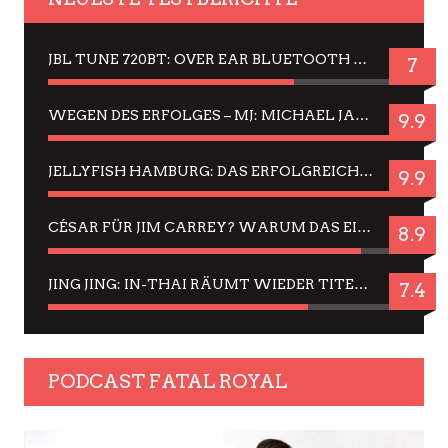
JBL TUNE 720BT: OVER EAR BLUETOOTH KOPFHÖRER UM DIE 50,-€ IM DAUER-TEST
7
WEGEN DES ERFOLGES – MJ: MICHAEL JACKSON MUSICAL IN EINER MATINEE SEHEN
9.9
JELLYFISH HAMBURG: DAS ERFOLGREICHE SOMMER-MENÜ 2025 IN GEFÜHLEN UND BILDERN
9.9
CÉSAR FÜR JIM CARREY? WARUM DAS EINER DER NERVIGSTEN ACTORS IST UND BLEIBT
8.9
JING JING: IN-THAI RÄUMT WIEDER TITEL AB – EIN ZWEI-STUNDEN-ERLEBNISBERICHT
7.4
PODCAST FATAL ROYAL