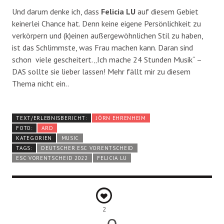
Und darum denke ich, dass
Felicia LU
auf diesem Gebiet
keinerlei Chance hat. Denn keine eigene Persönlichkeit zu
verkörpern und (k)einen außergewöhnlichen Stil zu haben,
ist das Schlimmste, was Frau machen kann. Daran sind
schon viele gescheitert. „Ich mache 24 Stunden Musik“ –
DAS sollte sie lieber lassen! Mehr fällt mir zu diesem
Thema nicht ein..
TEXT/ERLEBNISBERICHT:
JÖRN EHRENHEIM
FOTO:
ARD
KATEGORIEN
MUSIC
TAGS:
DEUTSCHER ESC VORENTSCHEID
ESC VORENTSCHEID 2022
FELICIA LU
2