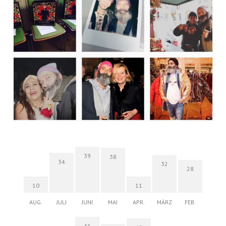
39
38
34
32
28
10
11
AUG.
JULI
JUNI
MAI
APR.
MÄRZ
FEB.
41