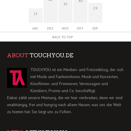
40
35
29
21
JAN.
DEZ.
NOV.
OKT.
SEP.
BACK TO TOP
ABOUT
TOUCHYOU.DE
TOUCHYOU ist ein Medien- und Freizeitblog, der sich
mit Mode und Fashionshows, Musik und Konzerten,
Kinofilmen- und Premieren, Vernissagen und
Künstlern, Promis und Co. beschäftigt.
Dabei zählt unsere Meinung, die wir hier verbreiten, denn wir sind
unabhängig, frei und hungrig nach allem Neuen, was uns die Welt
zu bieten hat. Sie liegt uns zu Füßen.