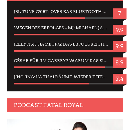
JBL TUNE 720BT: OVER EAR BLUETOOTH KOPFHÖRER UM DIE 50,-€ IM DAUER-TEST
7
WEGEN DES ERFOLGES – MJ: MICHAEL JACKSON MUSICAL IN EINER MATINEE SEHEN
9.9
JELLYFISH HAMBURG: DAS ERFOLGREICHE SOMMER-MENÜ 2025 IN GEFÜHLEN UND BILDERN
9.9
CÉSAR FÜR JIM CARREY? WARUM DAS EINER DER NERVIGSTEN ACTORS IST UND BLEIBT
8.9
JING JING: IN-THAI RÄUMT WIEDER TITEL AB – EIN ZWEI-STUNDEN-ERLEBNISBERICHT
7.4
PODCAST FATAL ROYAL