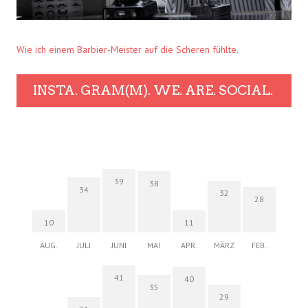
Wie ich einem Barbier-Meister auf die Scheren fühlte.
INSTA. GRAM(M). WE. ARE. SOCIAL.
39
38
34
32
28
10
11
AUG.
JULI
JUNI
MAI
APR.
MÄRZ
FEB.
41
40
35
29