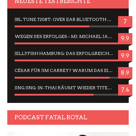
NEUESTE TESTBERICHTE
JBL TUNE 720BT: OVER EAR BLUETOOTH KOPFHÖRER UM DIE 50,-€ IM DAUER-TEST
7
WEGEN DES ERFOLGES – MJ: MICHAEL JACKSON MUSICAL IN EINER MATINEE SEHEN
9.9
JELLYFISH HAMBURG: DAS ERFOLGREICHE SOMMER-MENÜ 2025 IN GEFÜHLEN UND BILDERN
9.9
CÉSAR FÜR JIM CARREY? WARUM DAS EINER DER NERVIGSTEN ACTORS IST UND BLEIBT
8.9
JING JING: IN-THAI RÄUMT WIEDER TITEL AB – EIN ZWEI-STUNDEN-ERLEBNISBERICHT
7.4
PODCAST FATAL ROYAL