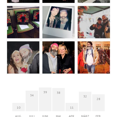
39
38
34
32
28
10
11
AUG.
JULI
JUNI
MAI
APR.
MÄRZ
FEB.