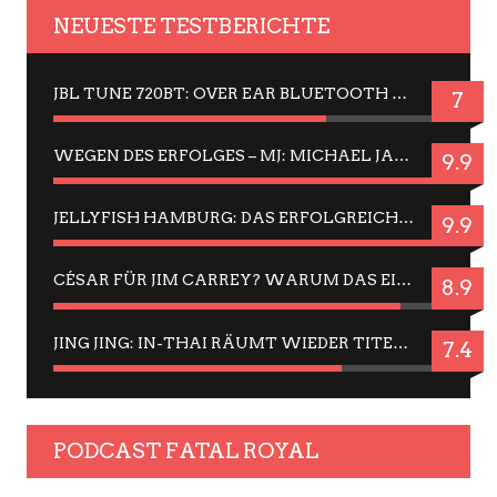
NEUESTE TESTBERICHTE
JBL TUNE 720BT: OVER EAR BLUETOOTH KOPFHÖRER UM DIE 50,-€ IM DAUER-TEST
7
WEGEN DES ERFOLGES – MJ: MICHAEL JACKSON MUSICAL IN EINER MATINEE SEHEN
9.9
JELLYFISH HAMBURG: DAS ERFOLGREICHE SOMMER-MENÜ 2025 IN GEFÜHLEN UND BILDERN
9.9
CÉSAR FÜR JIM CARREY? WARUM DAS EINER DER NERVIGSTEN ACTORS IST UND BLEIBT
8.9
JING JING: IN-THAI RÄUMT WIEDER TITEL AB – EIN ZWEI-STUNDEN-ERLEBNISBERICHT
7.4
PODCAST FATAL ROYAL