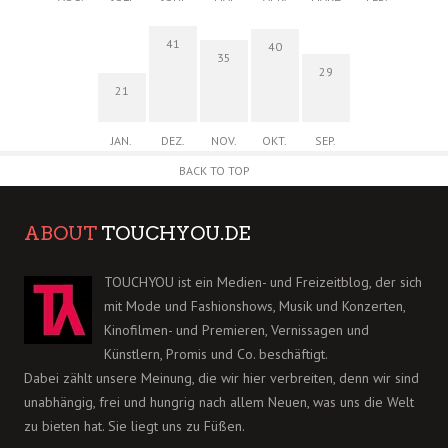
41
40
35
29
21
JAN.
DEZ.
NOV.
OKT.
SEP.
BACK TO TOP
ABOUT
TOUCHYOU.DE
TOUCHYOU ist ein Medien- und Freizeitblog, der sich
mit Mode und Fashionshows, Musik und Konzerten,
Kinofilmen- und Premieren, Vernissagen und
Künstlern, Promis und Co. beschäftigt.
Dabei zählt unsere Meinung, die wir hier verbreiten, denn wir sind
unabhängig, frei und hungrig nach allem Neuen, was uns die Welt
zu bieten hat. Sie liegt uns zu Füßen.