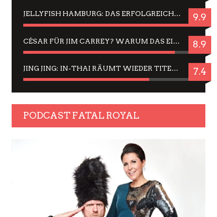
JELLYFISH HAMBURG: DAS ERFOLGREICHE SOMMER-MENÜ 2025 IN GEFÜHLEN UND BILDERN
9.9
CÉSAR FÜR JIM CARREY? WARUM DAS EINER DER NERVIGSTEN ACTORS IST UND BLEIBT
8.9
JING JING: IN-THAI RÄUMT WIEDER TITEL AB – EIN ZWEI-STUNDEN-ERLEBNISBERICHT
7.4
PODCAST FATAL ROYAL