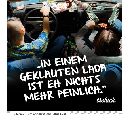
Tschick
– ein Roadtrip von
Fatih Akin
.