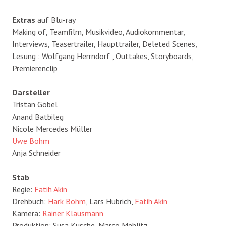
Extras
auf Blu-ray
Making of, Teamfilm, Musikvideo, Audiokommentar,
Interviews, Teasertrailer, Haupttrailer, Deleted Scenes,
Lesung : Wolfgang Herrndorf , Outtakes, Storyboards,
Premierenclip
Darsteller
Tristan Göbel
Anand Batbileg
Nicole Mercedes Müller
Uwe Bohm
Anja Schneider
Stab
Regie:
Fatih Akin
Drehbuch:
Hark Bohm
, Lars Hubrich,
Fatih Akin
Kamera:
Rainer Klausmann
Produktion: Susa Kusche, Marco Mehlitz