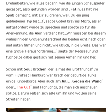
Dreharbeiten, wie alles begann, wie die jungen Schauspieler
gecastet, also gefunden worden sind. „
Fatih
, es hat irre
Spaß gemacht, mit Dir zu drehen, weil Du ein jung
gebliebener Typ bist…!“, sagte Göbel brav ins Micro, als er
aufgefordert wurde zu sprechen und sorgte so für die
Anerkennung, die
Akin
verdient hat. „Wir mussten bei diesem
wahnsinnigen Größenunterschied der beiden echt nach oben
und unten filmen und nicht, wie üblich, in die Breite. Das war
eine große Herausforderung…“, sagte der Regisseur und
fuchtelte dabei gestisch mit seinen Armen hin und her.
Schon mit
Soul Kitchen
, der ja mal der Eröffnungsfilm
vom Filmfest Hamburg war, brach der gebürtige Türke
einige Kinorekorde. Aber auch „
Im Juli
„, „
Gegen die Wand
“
oder „
The Cut
“ sind Highlights, die man sich anschauen
sollte. Darum reißen sich alle um ihn und wollen seine
Streifen haben.