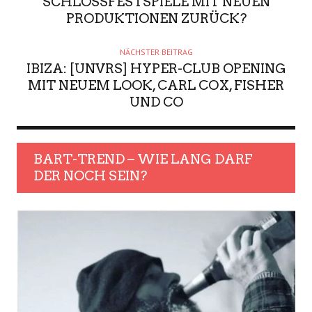
SCHLOSSFESTSPIELE MIT NEUEN
PRODUKTIONEN ZURÜCK?
NÄCHSTER BEITRAG
IBIZA: [UNVRS] HYPER-CLUB OPENING
MIT NEUEM LOOK, CARL COX, FISHER
UND CO
BART-TREND – WIE LANG DARF
DER NOCH SEIN?