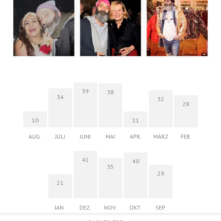
39
38
34
32
28
10
11
AUG.
JULI
JUNI
MAI
APR.
MÄRZ
FEB.
41
40
35
29
21
JAN.
DEZ.
NOV.
OKT.
SEP.