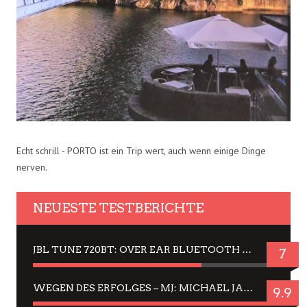
Echt schrill - PORTO ist ein Trip wert, auch wenn einige Dinge
nerven.
NEUESTE TESTBERICHTE
JBL TUNE 720BT: OVER EAR BLUETOOTH KOPFHÖRER UM DIE 50,-€ IM DAUER-TEST
7
WEGEN DES ERFOLGES – MJ: MICHAEL JACKSON MUSICAL IN EINER MATINEE SEHEN
9.9