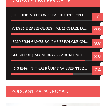
NEUESTE TESTBERICHTE
JBL TUNE 720BT: OVER EAR BLUETOOTH KOPFHÖRER UM DIE 50,-€ IM DAUER-TEST
7
WEGEN DES ERFOLGES – MJ: MICHAEL JACKSON MUSICAL IN EINER MATINEE SEHEN
9.9
JELLYFISH HAMBURG: DAS ERFOLGREICHE SOMMER-MENÜ 2025 IN GEFÜHLEN UND BILDERN
9.9
CÉSAR FÜR JIM CARREY? WARUM DAS EINER DER NERVIGSTEN ACTORS IST UND BLEIBT
8.9
JING JING: IN-THAI RÄUMT WIEDER TITEL AB – EIN ZWEI-STUNDEN-ERLEBNISBERICHT
7.4
PODCAST FATAL ROYAL