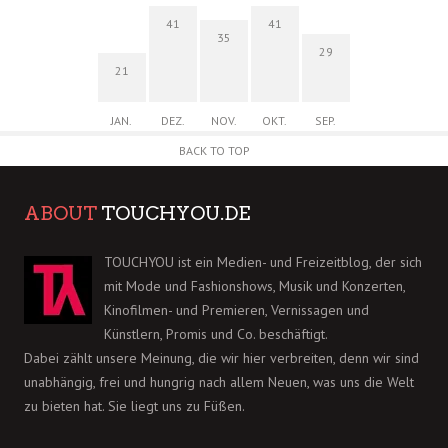
41
41
35
29
21
JAN.
DEZ.
NOV.
OKT.
SEP.
BACK TO TOP
ABOUT
TOUCHYOU.DE
TOUCHYOU ist ein Medien- und Freizeitblog, der sich
mit Mode und Fashionshows, Musik und Konzerten,
Kinofilmen- und Premieren, Vernissagen und
Künstlern, Promis und Co. beschäftigt.
Dabei zählt unsere Meinung, die wir hier verbreiten, denn wir sind
unabhängig, frei und hungrig nach allem Neuen, was uns die Welt
zu bieten hat. Sie liegt uns zu Füßen.