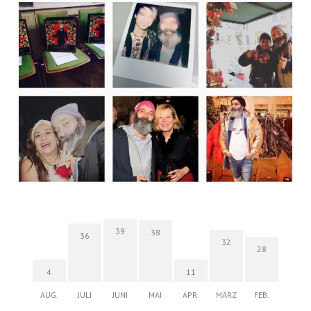
39
38
36
32
28
4
11
AUG.
JULI
JUNI
MAI
APR.
MÄRZ
FEB.