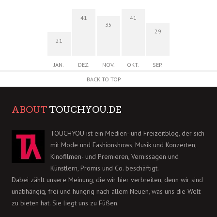
41
41
35
29
21
JAN.
DEZ.
NOV.
OKT.
SEP.
BACK TO TOP
ABOUT
TOUCHYOU.DE
TOUCHYOU ist ein Medien- und Freizeitblog, der sich
mit Mode und Fashionshows, Musik und Konzerten,
Kinofilmen- und Premieren, Vernissagen und
Künstlern, Promis und Co. beschäftigt.
Dabei zählt unsere Meinung, die wir hier verbreiten, denn wir sind
unabhängig, frei und hungrig nach allem Neuen, was uns die Welt
zu bieten hat. Sie liegt uns zu Füßen.