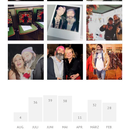
39
38
36
32
28
4
11
AUG.
JULI
JUNI
MAI
APR.
MÄRZ
FEB.