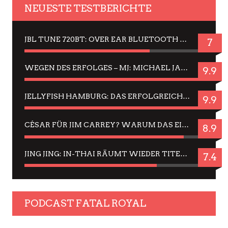
NEUESTE TESTBERICHTE
JBL TUNE 720BT: OVER EAR BLUETOOTH KOPFHÖRER UM DIE 50,-€ IM DAUER-TEST
7
WEGEN DES ERFOLGES – MJ: MICHAEL JACKSON MUSICAL IN EINER MATINEE SEHEN
9.9
JELLYFISH HAMBURG: DAS ERFOLGREICHE SOMMER-MENÜ 2025 IN GEFÜHLEN UND BILDERN
9.9
CÉSAR FÜR JIM CARREY? WARUM DAS EINER DER NERVIGSTEN ACTORS IST UND BLEIBT
8.9
JING JING: IN-THAI RÄUMT WIEDER TITEL AB – EIN ZWEI-STUNDEN-ERLEBNISBERICHT
7.4
PODCAST FATAL ROYAL