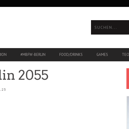
HION
#MBFW-BERLIN
FOOD/DRINKS
GAMES
TEC
lin 2055
1:23