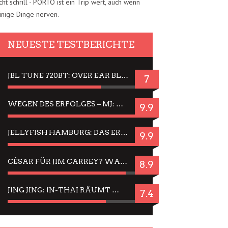
cht schrill - PORTO ist ein Trip wert, auch wenn
inige Dinge nerven.
NEUESTE TESTBERICHTE
JBL TUNE 720BT: OVER EAR BLUETOOTH KOPFHÖRER UM DIE 50,-€ IM DAUER-TEST
7
WEGEN DES ERFOLGES – MJ: MICHAEL JACKSON MUSICAL IN EINER MATINEE SEHEN
9.9
JELLYFISH HAMBURG: DAS ERFOLGREICHE SOMMER-MENÜ 2025 IN GEFÜHLEN UND BILDERN
9.9
CÉSAR FÜR JIM CARREY? WARUM DAS EINER DER NERVIGSTEN ACTORS IST UND BLEIBT
8.9
JING JING: IN-THAI RÄUMT WIEDER TITEL AB – EIN ZWEI-STUNDEN-ERLEBNISBERICHT
7.4