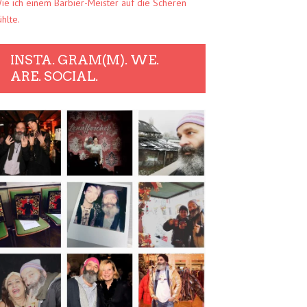
ie ich einem Barbier-Meister auf die Scheren
ühlte.
INSTA. GRAM(M). WE.
ARE. SOCIAL.