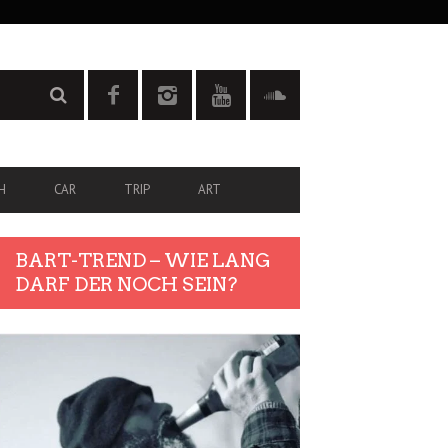
H
CAR
TRIP
ART
BART-TREND – WIE LANG
DARF DER NOCH SEIN?