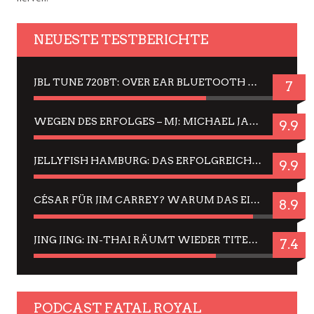
NEUESTE TESTBERICHTE
JBL TUNE 720BT: OVER EAR BLUETOOTH KOPFHÖRER UM DIE 50,-€ IM DAUER-TEST
7
WEGEN DES ERFOLGES – MJ: MICHAEL JACKSON MUSICAL IN EINER MATINEE SEHEN
9.9
JELLYFISH HAMBURG: DAS ERFOLGREICHE SOMMER-MENÜ 2025 IN GEFÜHLEN UND BILDERN
9.9
CÉSAR FÜR JIM CARREY? WARUM DAS EINER DER NERVIGSTEN ACTORS IST UND BLEIBT
8.9
JING JING: IN-THAI RÄUMT WIEDER TITEL AB – EIN ZWEI-STUNDEN-ERLEBNISBERICHT
7.4
PODCAST FATAL ROYAL