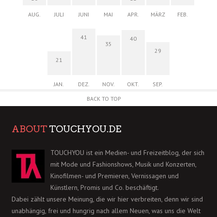
AUG.
JULI
JUNI
MAI
APR.
MÄRZ
FEB.
41
40
35
29
21
JAN.
DEZ.
NOV.
OKT.
SEP.
BACK TO TOP
ABOUT
TOUCHYOU.DE
TOUCHYOU ist ein Medien- und Freizeitblog, der sich
mit Mode und Fashionshows, Musik und Konzerten,
Kinofilmen- und Premieren, Vernissagen und
Künstlern, Promis und Co. beschäftigt.
Dabei zählt unsere Meinung, die wir hier verbreiten, denn wir sind
unabhängig, frei und hungrig nach allem Neuen, was uns die Welt