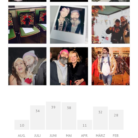
39
38
34
32
28
10
11
AUG.
JULI
JUNI
MAI
APR.
MÄRZ
FEB.