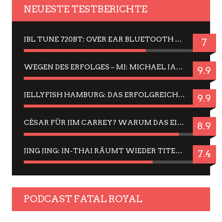
NEUESTE TESTBERICHTE
JBL TUNE 720BT: OVER EAR BLUETOOTH KOPFHÖRER UM DIE 50,-€ IM DAUER-TEST
7
WEGEN DES ERFOLGES – MJ: MICHAEL JACKSON MUSICAL IN EINER MATINEE SEHEN
9.9
JELLYFISH HAMBURG: DAS ERFOLGREICHE SOMMER-MENÜ 2025 IN GEFÜHLEN UND BILDERN
9.9
CÉSAR FÜR JIM CARREY? WARUM DAS EINER DER NERVIGSTEN ACTORS IST UND BLEIBT
8.9
JING JING: IN-THAI RÄUMT WIEDER TITEL AB – EIN ZWEI-STUNDEN-ERLEBNISBERICHT
7.4
PODCAST FATAL ROYAL