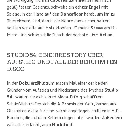
die Würdigung Truman
Capotes
. Zu ehren seines frisch
gel(ü)ifteten Gesichts, schwebt ein echter
Engel
mit
Spiegel in der Hand auf den
Dancefloor
herab, um ihn zu
überreichen: „Und, damit die Nähte ganz sicher halten,
sollten wir alle auf
Holz
klopfen…!“, meint
Steve
am DJ-
Micro. Und schon schließt sich der nächste
Live-Act
an…
STUDIO 54: EINE IRRE STORY ÜBER
AUFSTIEG UND FALL DER BERÜHMTEN
DISCO
In der
Doku
erzählt zum ersten Mal einer der beiden
Gründer vom Aufstieg und Niedergang des Mythos
Studio
54
., warum sie es bis zum Mega-Erfolg schafften.
Schließlich trafen sich die
A-Promis
der Welt, kamen aus
Ölstaaten extra für eine Nacht angeflogen, chillten in VIP-
Räumen, die extra in Kellern eingerichtet wurden. Außerdem
war alles erlaubt, auch
Nacktheit
.