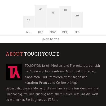
41
40
35
29
21
JAN.
DEZ.
NOV.
OKT.
SEP.
BACK TO TOP
ABOUT
TOUCHYOU.DE
TOUCHYOU ist ein Medien- und Freizeitblog, der sich
mit Mode und Fashionshows, Musik und Konzerten,
Kinofilmen- und Premieren, Vernissagen und
Künstlern, Promis und Co. beschäftigt.
Dabei zählt unsere Meinung, die wir hier verbreiten, denn wir sind
unabhängig, frei und hungrig nach allem Neuen, was uns die Welt
zu bieten hat. Sie liegt uns zu Füßen.