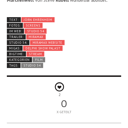
Märchenwelt
von Steve
Rubell
wunderbar abbildet.
TEXT:
JÖRN EHRENHEIM
FOTOS:
SCREENS
IM WEB:
STUDIO 54
TRAILER:
MIRAMAX
STUDIO 54:
MIRAMAX WEBSITE
MIGAS:
DELPHI SHOW PALAST
BIGTIME:
STREAM
KATEGORIEN
FILM
TAGS:
STUDIO 54
2
0
X GETEILT