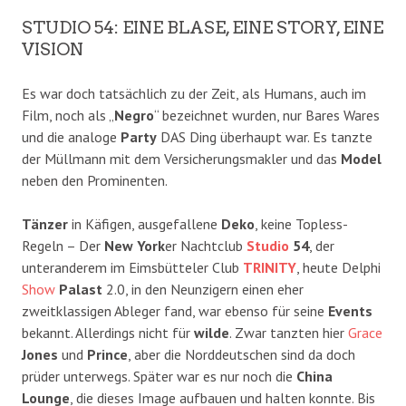
STUDIO 54: EINE BLASE, EINE STORY, EINE
VISION
Es war doch tatsächlich zu der Zeit, als Humans, auch im
Film, noch als „
Negro
“ bezeichnet wurden, nur Bares Wares
und die analoge
Party
DAS Ding überhaupt war. Es tanzte
der Müllmann mit dem Versicherungsmakler und das
Model
neben den Prominenten.
Tänzer
in Käfigen, ausgefallene
Deko
, keine Topless-
Regeln – Der
New York
er Nachtclub
Studio
54
, der
unteranderem im Eimsbütteler Club
TRINITY
, heute Delphi
Show
Palast
2.0, in den Neunzigern einen eher
zweitklassigen Ableger fand, war ebenso für seine
Events
bekannt. Allerdings nicht für
wilde
. Zwar tanzten hier
Grace
Jones
und
Prince
, aber die Norddeutschen sind da doch
prüder unterwegs. Später war es nur noch die
China
Lounge
, die dieses Image aufbauen und halten konnte. Bis