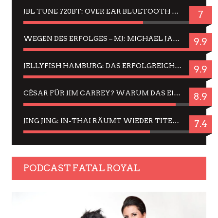
JBL TUNE 720BT: OVER EAR BLUETOOTH KOPFHÖRER UM DIE 50,-€ IM DAUER-TEST
7
WEGEN DES ERFOLGES – MJ: MICHAEL JACKSON MUSICAL IN EINER MATINEE SEHEN
9.9
JELLYFISH HAMBURG: DAS ERFOLGREICHE SOMMER-MENÜ 2025 IN GEFÜHLEN UND BILDERN
9.9
CÉSAR FÜR JIM CARREY? WARUM DAS EINER DER NERVIGSTEN ACTORS IST UND BLEIBT
8.9
JING JING: IN-THAI RÄUMT WIEDER TITEL AB – EIN ZWEI-STUNDEN-ERLEBNISBERICHT
7.4
PODCAST FATAL ROYAL