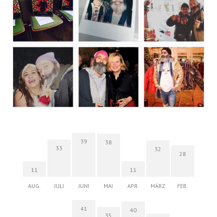
39
38
33
32
28
11
11
AUG.
JULI
JUNI
MAI
APR.
MÄRZ
FEB.
41
40
35