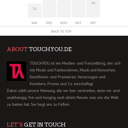
29
21
JAN.
DEZ.
NOV.
OKT.
SEP.
BACK TO TOP
ABOUT
TOUCHYOU.DE
TOUCHYOU ist ein Medien- und Freizeitblog, der sich
mit Mode und Fashionshows, Musik und Konzerten,
Kinofilmen- und Premieren, Vernissagen und
Künstlern, Promis und Co. beschäftigt.
Dabei zählt unsere Meinung, die wir hier verbreiten, denn wir sind
unabhängig, frei und hungrig nach allem Neuen, was uns die Welt
zu bieten hat. Sie liegt uns zu Füßen.
LET´S
GET IN TOUCH