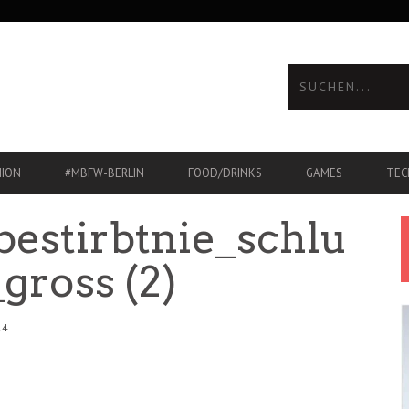
HION
#MBFW-BERLIN
FOOD/DRINKS
GAMES
TEC
bestirbtnie_schlu
gross (2)
24