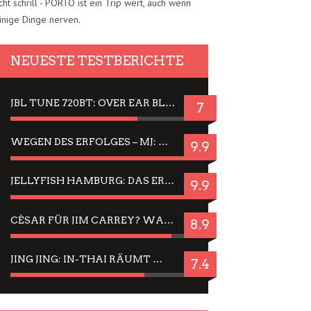
cht schrill - PORTO ist ein Trip wert, auch wenn
inige Dinge nerven.
NEUESTE TESTBERICHTE
JBL TUNE 720BT: OVER EAR BLUETOOTH KOPFHÖRER UM DIE 50,-€ IM DAUER-TEST
7
WEGEN DES ERFOLGES – MJ: MICHAEL JACKSON MUSICAL IN EINER MATINEE SEHEN
9.9
JELLYFISH HAMBURG: DAS ERFOLGREICHE SOMMER-MENÜ 2025 IN GEFÜHLEN UND BILDERN
9.9
CÉSAR FÜR JIM CARREY? WARUM DAS EINER DER NERVIGSTEN ACTORS IST UND BLEIBT
8.9
JING JING: IN-THAI RÄUMT WIEDER TITEL AB – EIN ZWEI-STUNDEN-ERLEBNISBERICHT
7.4