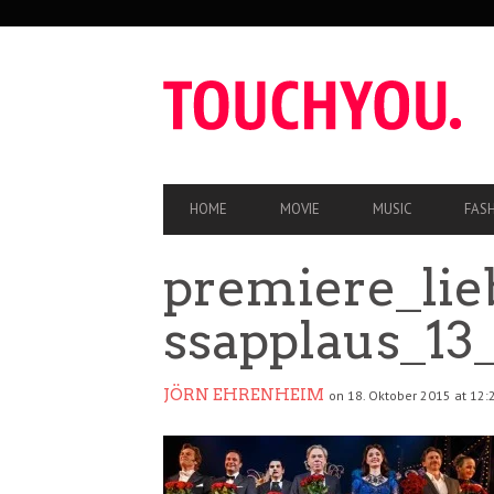
SEKUNDÄRE
NAVIGATION
HAUPT-
HOME
MOVIE
MUSIC
FAS
NAVIGATION
premiere_lie
ssapplaus_13_
JÖRN EHRENHEIM
on 18. Oktober 2015 at 12: