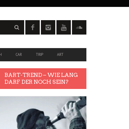
H
CAR
TRIP
ART
BART-TREND – WIE LANG
DARF DER NOCH SEIN?