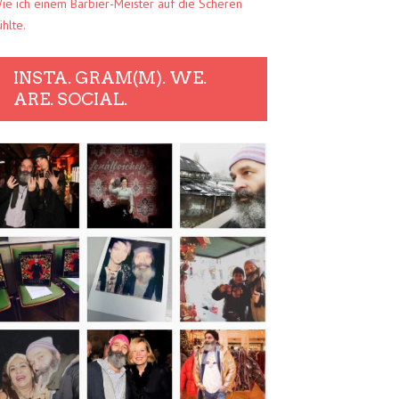
ie ich einem Barbier-Meister auf die Scheren
ühlte.
INSTA. GRAM(M). WE.
ARE. SOCIAL.