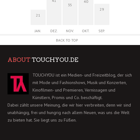
41
40
35
29
21
JAN.
DEZ.
NOV.
OKT.
SEP.
BACK TO TOP
ABOUT
TOUCHYOU.DE
TOUCHYOU ist ein Medien- und Freizeitblog, der sich
mit Mode und Fashionshows, Musik und Konzerten,
Kinofilmen- und Premieren, Vernissagen und
Künstlern, Promis und Co. beschäftigt.
Dabei zählt unsere Meinung, die wir hier verbreiten, denn wir sind
unabhängig, frei und hungrig nach allem Neuen, was uns die Welt
zu bieten hat. Sie liegt uns zu Füßen.