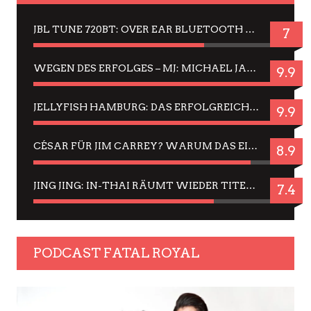
JBL TUNE 720BT: OVER EAR BLUETOOTH KOPFHÖRER UM DIE 50,-€ IM DAUER-TEST
7
WEGEN DES ERFOLGES – MJ: MICHAEL JACKSON MUSICAL IN EINER MATINEE SEHEN
9.9
JELLYFISH HAMBURG: DAS ERFOLGREICHE SOMMER-MENÜ 2025 IN GEFÜHLEN UND BILDERN
9.9
CÉSAR FÜR JIM CARREY? WARUM DAS EINER DER NERVIGSTEN ACTORS IST UND BLEIBT
8.9
JING JING: IN-THAI RÄUMT WIEDER TITEL AB – EIN ZWEI-STUNDEN-ERLEBNISBERICHT
7.4
PODCAST FATAL ROYAL