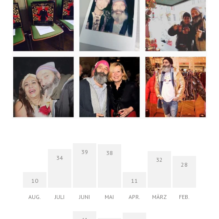
39
38
34
32
28
10
11
AUG.
JULI
JUNI
MAI
APR.
MÄRZ
FEB.