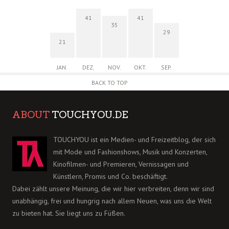
41
41
35
29
21
JAN.
DEZ.
NOV.
OKT.
SEP.
BACK TO TOP
ABOUT
TOUCHYOU.DE
TOUCHYOU ist ein Medien- und Freizeitblog, der sich
mit Mode und Fashionshows, Musik und Konzerten,
Kinofilmen- und Premieren, Vernissagen und
Künstlern, Promis und Co. beschäftigt.
Dabei zählt unsere Meinung, die wir hier verbreiten, denn wir sind
unabhängig, frei und hungrig nach allem Neuen, was uns die Welt
zu bieten hat. Sie liegt uns zu Füßen.