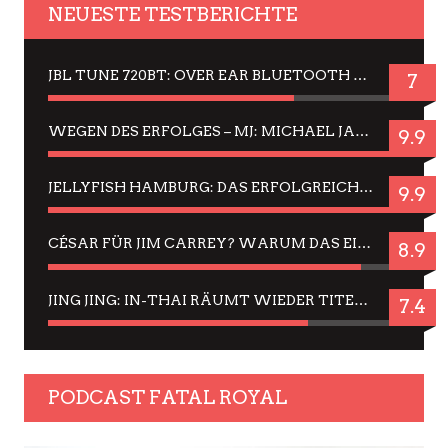
NEUESTE TESTBERICHTE
JBL TUNE 720BT: OVER EAR BLUETOOTH KOPFHÖRER UM DIE 50,-€ IM DAUER-TEST
7
WEGEN DES ERFOLGES – MJ: MICHAEL JACKSON MUSICAL IN EINER MATINEE SEHEN
9.9
JELLYFISH HAMBURG: DAS ERFOLGREICHE SOMMER-MENÜ 2025 IN GEFÜHLEN UND BILDERN
9.9
CÉSAR FÜR JIM CARREY? WARUM DAS EINER DER NERVIGSTEN ACTORS IST UND BLEIBT
8.9
JING JING: IN-THAI RÄUMT WIEDER TITEL AB – EIN ZWEI-STUNDEN-ERLEBNISBERICHT
7.4
PODCAST FATAL ROYAL