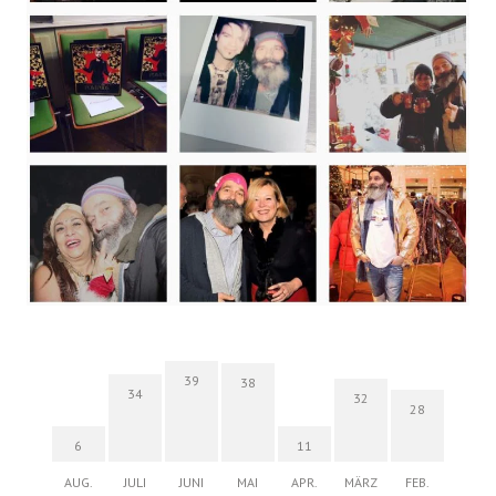
39
38
34
32
28
6
11
AUG.
JULI
JUNI
MAI
APR.
MÄRZ
FEB.