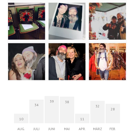
39
38
34
32
28
10
11
AUG.
JULI
JUNI
MAI
APR.
MÄRZ
FEB.