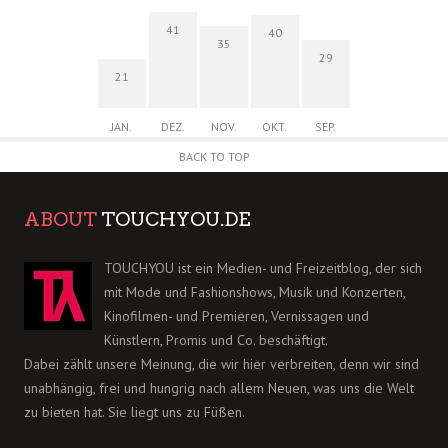
41
40
35
29
21
JAN.
DEZ.
NOV.
OKT.
SEP.
BACK TO TOP
ABOUT
TOUCHYOU.DE
TOUCHYOU ist ein Medien- und Freizeitblog, der sich
mit Mode und Fashionshows, Musik und Konzerten,
Kinofilmen- und Premieren, Vernissagen und
Künstlern, Promis und Co. beschäftigt.
Dabei zählt unsere Meinung, die wir hier verbreiten, denn wir sind
unabhängig, frei und hungrig nach allem Neuen, was uns die Welt
zu bieten hat. Sie liegt uns zu Füßen.