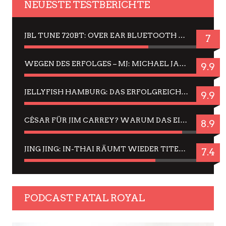
NEUESTE TESTBERICHTE
JBL TUNE 720BT: OVER EAR BLUETOOTH KOPFHÖRER UM DIE 50,-€ IM DAUER-TEST
7
WEGEN DES ERFOLGES – MJ: MICHAEL JACKSON MUSICAL IN EINER MATINEE SEHEN
9.9
JELLYFISH HAMBURG: DAS ERFOLGREICHE SOMMER-MENÜ 2025 IN GEFÜHLEN UND BILDERN
9.9
CÉSAR FÜR JIM CARREY? WARUM DAS EINER DER NERVIGSTEN ACTORS IST UND BLEIBT
8.9
JING JING: IN-THAI RÄUMT WIEDER TITEL AB – EIN ZWEI-STUNDEN-ERLEBNISBERICHT
7.4
PODCAST FATAL ROYAL