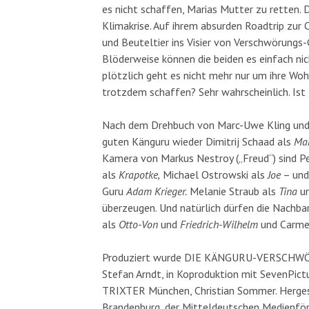
es nicht schaffen, Marias Mutter zu retten. 
Klimakrise. Auf ihrem absurden Roadtrip zur 
und Beuteltier ins Visier von Verschwörungs
Blöderweise können die beiden es einfach nic
plötzlich geht es nicht mehr nur um ihre Wo
trotzdem schaffen? Sehr wahrscheinlich. Ist 
Nach dem Drehbuch von Marc-Uwe Kling und 
guten Känguru wieder Dimitrij Schaad als
Ma
Kamera von Markus Nestroy („Freud“) sind Pe
als
Krapotke,
Michael Ostrowski als
Joe
– und
Guru
Adam Krieger.
Melanie Straub als
Tina
un
überzeugen. Und natürlich dürfen die Nachba
als
Otto-Von
und
Friedrich-Wilhelm
und Carme
Produziert wurde DIE KÄNGURU-VERSCHWÖRU
Stefan Arndt, in Koproduktion mit SevenPict
TRIXTER München, Christian Sommer. Hergest
Brandenburg, der Mitteldeutschen Medienfö