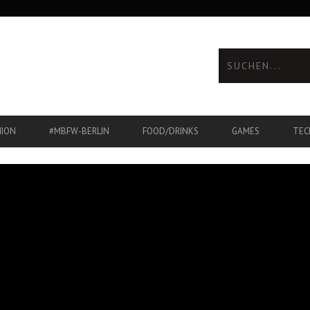
HION
#MBFW-BERLIN
FOOD/DRINKS
GAMES
TEC