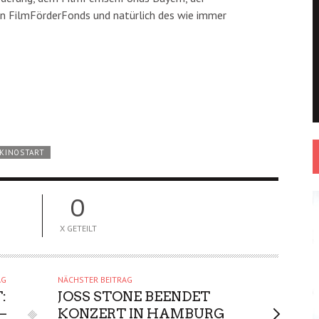
n FilmFörderFonds und natürlich des wie immer
KINOSTART
0
X GETEILT
AG
NÄCHSTER BEITRAG
:
JOSS STONE BEENDET
–
KONZERT IN HAMBURG