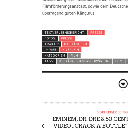
Filmförderungsanstalt, sowie dem Deutsche
überragend guten Kängurus.
TEXT/ERLEBNISBERICHT:
PRESSE
FOTOS:
PRESSE
TRAILER:
DAS KÄNGURU
IM WEB:
X-VERLEIH
KATEGORIEN
FILM
TAGS:
DIE KÄNGURU-VERSCHWÖRUNG
FILM
1
VORHERIGER BEITR
EMINEM, DR. DRE & 50 CENT
VIDEO „CRACK A BOTTLE" 