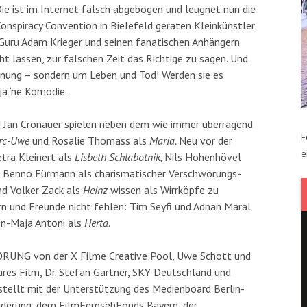
Die ist im Internet falsch abgebogen und leugnet nun die
Conspiracy Convention in Bielefeld geraten Kleinkünstler
-Guru Adam Krieger und seinen fanatischen Anhängern.
ht lassen, zur falschen Zeit das Richtige zu sagen. Und
hnung – sondern um Leben und Tod! Werden sie es
ja ‘ne Komödie.
Jan Cronauer spielen neben dem wie immer überragend
E
rc-Uwe
und Rosalie Thomass als
Maria.
Neu vor der
e
tra Kleinert als
Lisbeth Schlabotnik,
Nils Hohenhövel
 Benno Fürmann als charismatischer Verschwörungs-
d Volker Zack als
Heinz
wissen als Wirrköpfe zu
rn und Freunde nicht fehlen: Tim Seyfi und Adnan Maral
n-Maja Antoni als
Herta
.
NG von der X Filme Creative Pool, Uwe Schott und
ures Film, Dr. Stefan Gärtner, SKY Deutschland und
ellt mit der Unterstützung des Medienboard Berlin-
rderung, dem FilmFernsehFonds Bayern, der