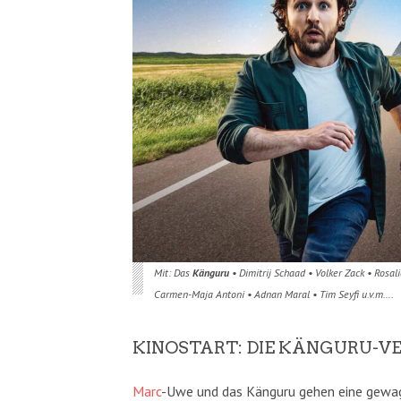
Mit: Das
Känguru
• Dimitrij Schaad • Volker Zack • Rosa
Carmen-Maja Antoni • Adnan Maral • Tim Seyfi u.v.m….
KINOSTART: DIE KÄNGURU-V
Marc
-Uwe und das Känguru gehen eine gewagt