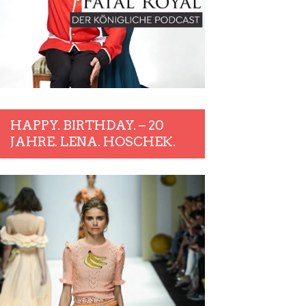
HAPPY. BIRTHDAY. – 20
JAHRE. LENA. HOSCHEK.