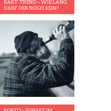
BART-TREND – WIE LANG
DARF DER NOCH SEIN?
PORTO – SUNSET IM