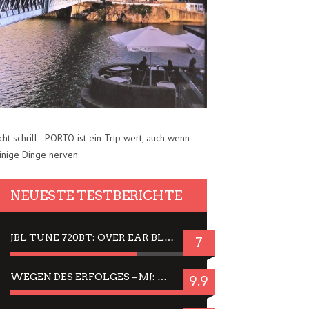
cht schrill - PORTO ist ein Trip wert, auch wenn
inige Dinge nerven.
NEUESTE TESTBERICHTE
JBL TUNE 720BT: OVER EAR BLUETOOTH KOPFHÖRER UM DIE 50,-€ IM DAUER-TEST
7
WEGEN DES ERFOLGES – MJ: MICHAEL JACKSON MUSICAL IN EINER MATINEE SEHEN
9.9