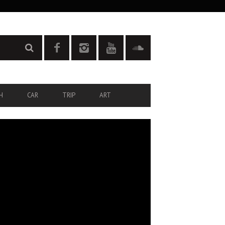
H
CAR
TRIP
ART