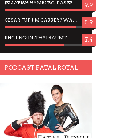
JELLYFISH HAMBURG: DAS ERFOLGREICHE SOMMER-MENÜ 2025 IN GEFÜHLEN UND BILDERN
9.9
CÉSAR FÜR JIM CARREY? WARUM DAS EINER DER NERVIGSTEN ACTORS IST UND BLEIBT
8.9
JING JING: IN-THAI RÄUMT WIEDER TITEL AB – EIN ZWEI-STUNDEN-ERLEBNISBERICHT
7.4
PODCAST FATAL ROYAL