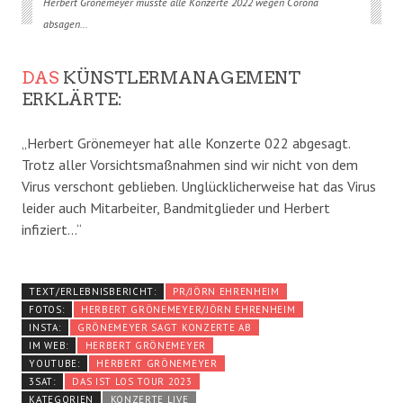
Herbert Grönemeyer musste alle Konzerte 2022 wegen Corona
absagen…
DAS
KÜNSTLERMANAGEMENT
ERKLÄRTE:
„Herbert Grönemeyer hat alle Konzerte 022 abgesagt.
Trotz aller Vorsichtsmaßnahmen sind wir nicht von dem
Virus verschont geblieben. Unglücklicherweise hat das Virus
leider auch Mitarbeiter, Bandmitglieder und Herbert
infiziert…“
TEXT/ERLEBNISBERICHT:
PR/JÖRN EHRENHEIM
FOTOS:
HERBERT GRÖNEMEYER/JÖRN EHRENHEIM
INSTA:
GRÖNEMEYER SAGT KONZERTE AB
IM WEB:
HERBERT GRÖNEMEYER
YOUTUBE:
HERBERT GRÖNEMEYER
3SAT:
DAS IST LOS TOUR 2023
KATEGORIEN
KONZERTE LIVE