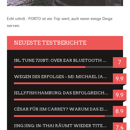
Echt schrill - PORTO ist ein Trip wert, auch wenn einige Dinge
nerven.
NEUESTE TESTBERICHTE
JBL TUNE 720BT: OVER EAR BLUETOOTH KOPFHÖRER UM DIE 50,-€ IM DAUER-TEST
7
WEGEN DES ERFOLGES – MJ: MICHAEL JACKSON MUSICAL IN EINER MATINEE SEHEN
9.9
JELLYFISH HAMBURG: DAS ERFOLGREICHE SOMMER-MENÜ 2025 IN GEFÜHLEN UND BILDERN
9.9
CÉSAR FÜR JIM CARREY? WARUM DAS EINER DER NERVIGSTEN ACTORS IST UND BLEIBT
8.9
JING JING: IN-THAI RÄUMT WIEDER TITEL AB – EIN ZWEI-STUNDEN-ERLEBNISBERICHT
7.4