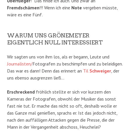
Überflieger
!“ Das finde ich auch. Und zwar an
Fremdschämen
!!! Wenn ich eine
Note
vergeben müsste,
wäre es eine Fünf.
WARUM UNS GRÖNEMEYER
EIGENTLICH NULL INTERESSIERT
Wir sagten uns von ihm los, als er begann, Leute und
Journalisten/
Fotografen zu beschimpfen und zu beleidigen.
Das war es dann! Denn das erinnert an
Til
Schweiger
, der
uns ebenso ausgrenzen ließ…
Erschreckend
fröhlich stellte er sich vor kurzem den
Kameras der Fotografen, obwohl der Musiker das sonst
fast nie tut. Er mache das nicht so oft, deshalb wolle er
das Ganze mal genießen, sprachs er. Ist das jedoch nicht,
nach den auffälligen Attacken gegen die Presse, die der
Mann in der Vergangenheit abschoss, Heuchelei?