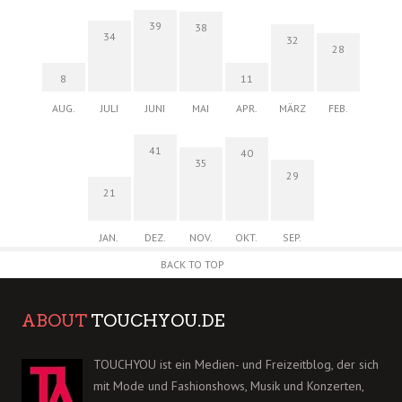
39
38
34
32
28
8
11
AUG.
JULI
JUNI
MAI
APR.
MÄRZ
FEB.
41
40
35
29
21
JAN.
DEZ.
NOV.
OKT.
SEP.
BACK TO TOP
ABOUT
TOUCHYOU.DE
TOUCHYOU ist ein Medien- und Freizeitblog, der sich
mit Mode und Fashionshows, Musik und Konzerten,