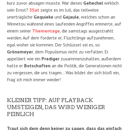
kurz zuvor absagen musste. War dieses
Gehechel
wirklich
sein Ernst?
3Sat
zeigte es im Juli, das teilweise
unerträgliche
Gequieke
und
Gejaule
, welches schon an
Winnetou während eines laufenden Angriffes erinnerte, auf
einem seiner
Thementage
, die samstags ausgestrahlt
werden. Auf dem forderte er, Flüchtlinge aufzunehmen,
egal woher sie kommen. Der Schlüssel sei es, so
Grönemeyer
, dem Populismus nicht zu verfallen. Er
appelliert wie ein
Prediger
zusammenzuhalten, außerdem
hatte er
Botschaften
an die Politik, die Generationen nicht
zu vergessen, die uns tragen… Was bildet der sich bloß ein,
frag‘ ich mich immer wieder!
KLEINER TIPP: AUF PLAYBACK
UMSTEIGEN, DAS WIRD WENIGER
PEINLICH
Traut sich dem denn keiner zu sagen, dass das einfach