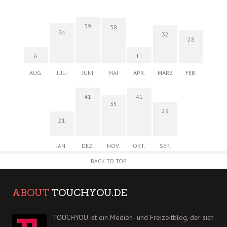
39
38
34
32
28
6
11
AUG.
JULI
JUNI
MAI
APR.
MÄRZ
FEB.
41
41
35
29
21
JAN.
DEZ.
NOV.
OKT.
SEP.
BACK TO TOP
ABOUT
TOUCHYOU.DE
TOUCHYOU ist ein Medien- und Freizeitblog, der sich