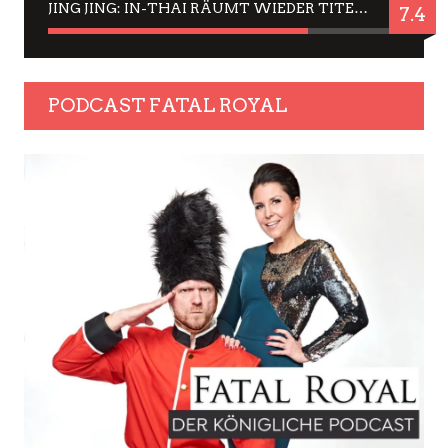
JING JING: IN-THAI RÄUMT WIEDER TITEL AB – EIN ZWEI-STUNDEN-ERLEBNISBERICHT
7.4
PODCAST FATAL ROYAL