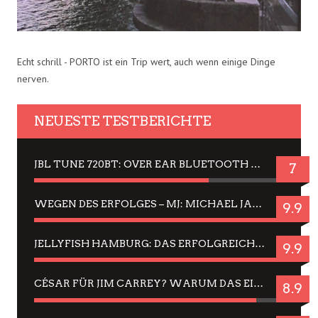
Echt schrill - PORTO ist ein Trip wert, auch wenn einige Dinge
nerven.
NEUESTE TESTBERICHTE
JBL TUNE 720BT: OVER EAR BLUETOOTH KOPFHÖRER UM DIE 50,-€ IM DAUER-TEST
7
WEGEN DES ERFOLGES – MJ: MICHAEL JACKSON MUSICAL IN EINER MATINEE SEHEN
9.9
JELLYFISH HAMBURG: DAS ERFOLGREICHE SOMMER-MENÜ 2025 IN GEFÜHLEN UND BILDERN
9.9
CÉSAR FÜR JIM CARREY? WARUM DAS EINER DER NERVIGSTEN ACTORS IST UND BLEIBT
8.9