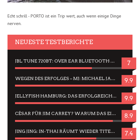
Echt schrill - PORTO ist ein Trip wert, auch wenn einige Dinge
nerven.
NEUESTE TESTBERICHTE
JBL TUNE 720BT: OVER EAR BLUETOOTH KOPFHÖRER UM DIE 50,-€ IM DAUER-TEST
7
WEGEN DES ERFOLGES – MJ: MICHAEL JACKSON MUSICAL IN EINER MATINEE SEHEN
9.9
JELLYFISH HAMBURG: DAS ERFOLGREICHE SOMMER-MENÜ 2025 IN GEFÜHLEN UND BILDERN
9.9
CÉSAR FÜR JIM CARREY? WARUM DAS EINER DER NERVIGSTEN ACTORS IST UND BLEIBT
8.9
JING JING: IN-THAI RÄUMT WIEDER TITEL AB – EIN ZWEI-STUNDEN-ERLEBNISBERICHT
7.4