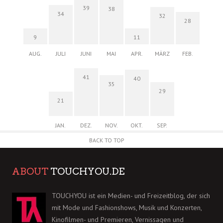
39
38
34
32
28
9
11
AUG.
JULI
JUNI
MAI
APR.
MÄRZ
FEB.
41
40
35
29
21
JAN.
DEZ.
NOV.
OKT.
SEP.
BACK TO TOP
ABOUT
TOUCHYOU.DE
TOUCHYOU ist ein Medien- und Freizeitblog, der sich
mit Mode und Fashionshows, Musik und Konzerten,
Kinofilmen- und Premieren, Vernissagen und