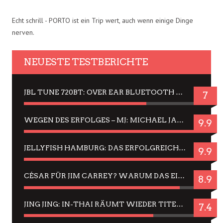
Echt schrill - PORTO ist ein Trip wert, auch wenn einige Dinge
nerven.
NEUESTE TESTBERICHTE
JBL TUNE 720BT: OVER EAR BLUETOOTH KOPFHÖRER UM DIE 50,-€ IM DAUER-TEST
7
WEGEN DES ERFOLGES – MJ: MICHAEL JACKSON MUSICAL IN EINER MATINEE SEHEN
9.9
JELLYFISH HAMBURG: DAS ERFOLGREICHE SOMMER-MENÜ 2025 IN GEFÜHLEN UND BILDERN
9.9
CÉSAR FÜR JIM CARREY? WARUM DAS EINER DER NERVIGSTEN ACTORS IST UND BLEIBT
8.9
JING JING: IN-THAI RÄUMT WIEDER TITEL AB – EIN ZWEI-STUNDEN-ERLEBNISBERICHT
7.4