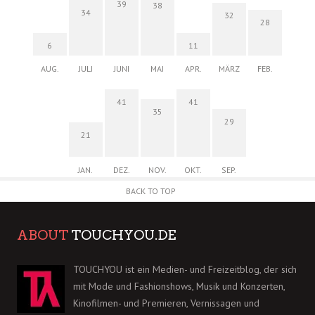
39
38
34
32
28
6
11
AUG.
JULI
JUNI
MAI
APR.
MÄRZ
FEB.
41
41
35
29
21
JAN.
DEZ.
NOV.
OKT.
SEP.
BACK TO TOP
ABOUT
TOUCHYOU.DE
TOUCHYOU ist ein Medien- und Freizeitblog, der sich
mit Mode und Fashionshows, Musik und Konzerten,
Kinofilmen- und Premieren, Vernissagen und