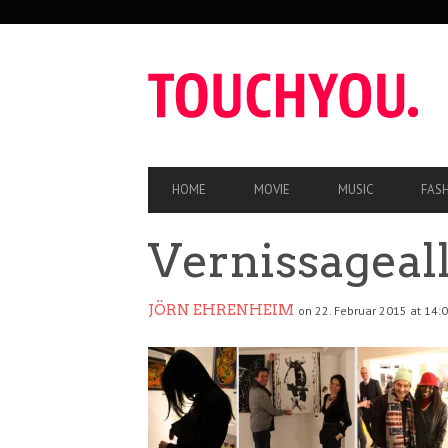
SEKUNDÄRE
NAVIGATION
HAUPT-
HOME
MOVIE
MUSIC
FAS
NAVIGATION
Vernissageal
JÖRN EHRENHEIM
on 22. Februar 2015 at 14: