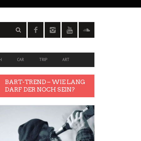
H
CAR
TRIP
ART
BART-TREND – WIE LANG
DARF DER NOCH SEIN?