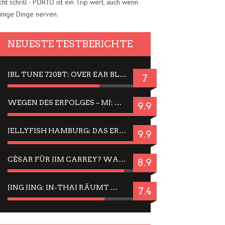
cht schrill - PORTO ist ein Trip wert, auch wenn
inige Dinge nerven.
NEUESTE TESTBERICHTE
JBL TUNE 720BT: OVER EAR BLUETOOTH KOPFHÖRER UM DIE 50,-€ IM DAUER-TEST
7
WEGEN DES ERFOLGES – MJ: MICHAEL JACKSON MUSICAL IN EINER MATINEE SEHEN
9.9
JELLYFISH HAMBURG: DAS ERFOLGREICHE SOMMER-MENÜ 2025 IN GEFÜHLEN UND BILDERN
9.9
CÉSAR FÜR JIM CARREY? WARUM DAS EINER DER NERVIGSTEN ACTORS IST UND BLEIBT
8.9
JING JING: IN-THAI RÄUMT WIEDER TITEL AB – EIN ZWEI-STUNDEN-ERLEBNISBERICHT
7.4