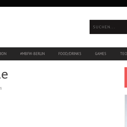
HION
#MBFW-BERLIN
FOOD/DRINKS
GAMES
TEC
le
01