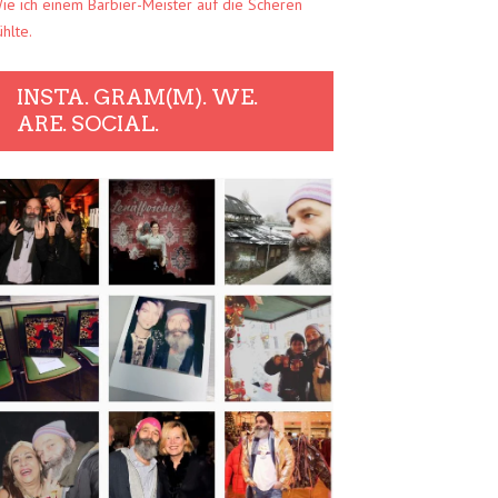
ie ich einem Barbier-Meister auf die Scheren
ühlte.
INSTA. GRAM(M). WE.
ARE. SOCIAL.