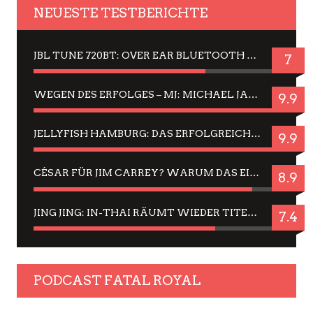
NEUESTE TESTBERICHTE
JBL TUNE 720BT: OVER EAR BLUETOOTH KOPFHÖRER UM DIE 50,-€ IM DAUER-TEST
7
WEGEN DES ERFOLGES – MJ: MICHAEL JACKSON MUSICAL IN EINER MATINEE SEHEN
9.9
JELLYFISH HAMBURG: DAS ERFOLGREICHE SOMMER-MENÜ 2025 IN GEFÜHLEN UND BILDERN
9.9
CÉSAR FÜR JIM CARREY? WARUM DAS EINER DER NERVIGSTEN ACTORS IST UND BLEIBT
8.9
JING JING: IN-THAI RÄUMT WIEDER TITEL AB – EIN ZWEI-STUNDEN-ERLEBNISBERICHT
7.4
PODCAST FATAL ROYAL