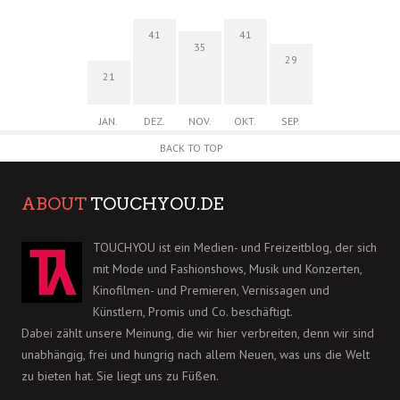
41
41
35
29
21
JAN.
DEZ.
NOV.
OKT.
SEP.
BACK TO TOP
ABOUT
TOUCHYOU.DE
TOUCHYOU ist ein Medien- und Freizeitblog, der sich
mit Mode und Fashionshows, Musik und Konzerten,
Kinofilmen- und Premieren, Vernissagen und
Künstlern, Promis und Co. beschäftigt.
Dabei zählt unsere Meinung, die wir hier verbreiten, denn wir sind
unabhängig, frei und hungrig nach allem Neuen, was uns die Welt
zu bieten hat. Sie liegt uns zu Füßen.