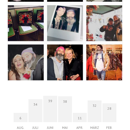
39
38
34
32
28
6
11
AUG.
JULI
JUNI
MAI
APR.
MÄRZ
FEB.