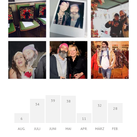
39
38
34
32
28
6
11
AUG.
JULI
JUNI
MAI
APR.
MÄRZ
FEB.