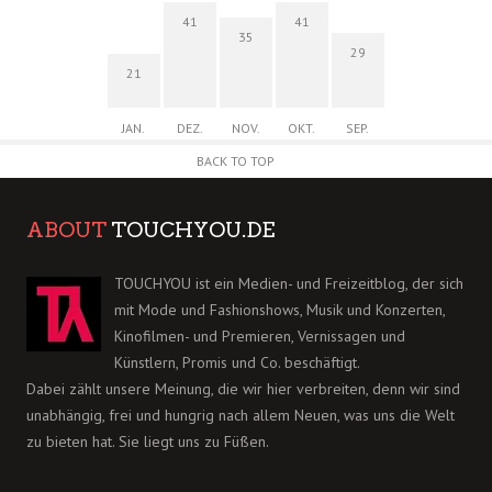
41
41
35
29
21
JAN.
DEZ.
NOV.
OKT.
SEP.
BACK TO TOP
ABOUT
TOUCHYOU.DE
TOUCHYOU ist ein Medien- und Freizeitblog, der sich
mit Mode und Fashionshows, Musik und Konzerten,
Kinofilmen- und Premieren, Vernissagen und
Künstlern, Promis und Co. beschäftigt.
Dabei zählt unsere Meinung, die wir hier verbreiten, denn wir sind
unabhängig, frei und hungrig nach allem Neuen, was uns die Welt
zu bieten hat. Sie liegt uns zu Füßen.