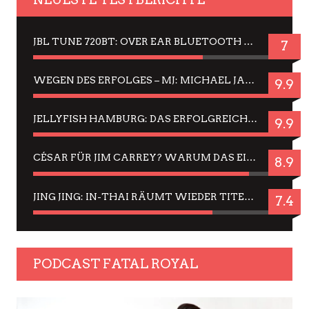
JBL TUNE 720BT: OVER EAR BLUETOOTH KOPFHÖRER UM DIE 50,-€ IM DAUER-TEST
7
WEGEN DES ERFOLGES – MJ: MICHAEL JACKSON MUSICAL IN EINER MATINEE SEHEN
9.9
JELLYFISH HAMBURG: DAS ERFOLGREICHE SOMMER-MENÜ 2025 IN GEFÜHLEN UND BILDERN
9.9
CÉSAR FÜR JIM CARREY? WARUM DAS EINER DER NERVIGSTEN ACTORS IST UND BLEIBT
8.9
JING JING: IN-THAI RÄUMT WIEDER TITEL AB – EIN ZWEI-STUNDEN-ERLEBNISBERICHT
7.4
PODCAST FATAL ROYAL