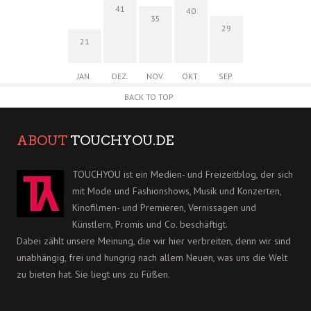
41
40
35
29
21
JAN.
DEZ.
NOV.
OKT.
SEP.
BACK TO TOP
ABOUT
TOUCHYOU.DE
TOUCHYOU ist ein Medien- und Freizeitblog, der sich
mit Mode und Fashionshows, Musik und Konzerten,
Kinofilmen- und Premieren, Vernissagen und
Künstlern, Promis und Co. beschäftigt.
Dabei zählt unsere Meinung, die wir hier verbreiten, denn wir sind
unabhängig, frei und hungrig nach allem Neuen, was uns die Welt
zu bieten hat. Sie liegt uns zu Füßen.