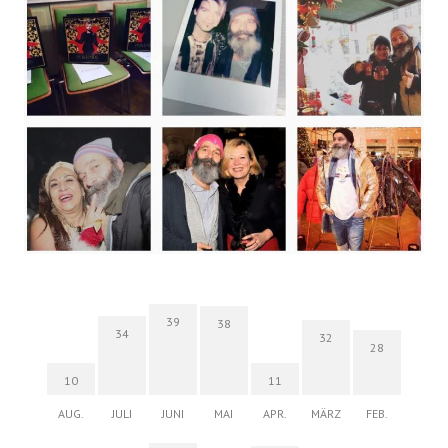
39
38
34
32
28
10
11
AUG.
JULI
JUNI
MAI
APR.
MÄRZ
FEB.