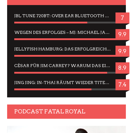
JBL TUNE 720BT: OVER EAR BLUETOOTH KOPFHÖRER UM DIE 50,-€ IM DAUER-TEST
7
WEGEN DES ERFOLGES – MJ: MICHAEL JACKSON MUSICAL IN EINER MATINEE SEHEN
9.9
JELLYFISH HAMBURG: DAS ERFOLGREICHE SOMMER-MENÜ 2025 IN GEFÜHLEN UND BILDERN
9.9
CÉSAR FÜR JIM CARREY? WARUM DAS EINER DER NERVIGSTEN ACTORS IST UND BLEIBT
8.9
JING JING: IN-THAI RÄUMT WIEDER TITEL AB – EIN ZWEI-STUNDEN-ERLEBNISBERICHT
7.4
PODCAST FATAL ROYAL