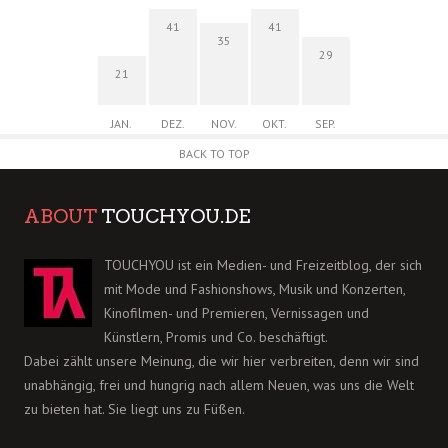
41
41
35
29
21
JAN.
DEZ.
NOV.
OKT.
SEP.
BACK TO TOP
ABOUT
TOUCHYOU.DE
TOUCHYOU ist ein Medien- und Freizeitblog, der sich
mit Mode und Fashionshows, Musik und Konzerten,
Kinofilmen- und Premieren, Vernissagen und
Künstlern, Promis und Co. beschäftigt.
Dabei zählt unsere Meinung, die wir hier verbreiten, denn wir sind
unabhängig, frei und hungrig nach allem Neuen, was uns die Welt
zu bieten hat. Sie liegt uns zu Füßen.