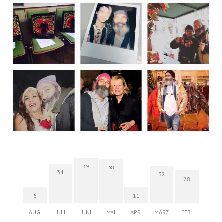
39
38
34
32
28
6
11
AUG.
JULI
JUNI
MAI
APR.
MÄRZ
FEB.