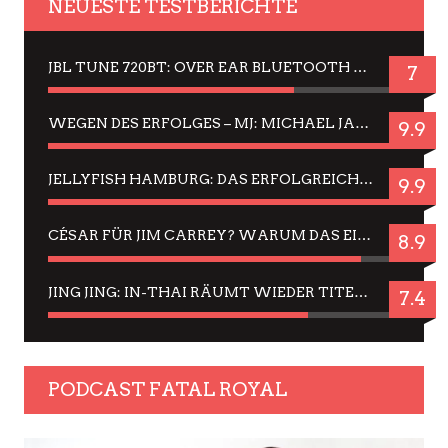
NEUESTE TESTBERICHTE
JBL TUNE 720BT: OVER EAR BLUETOOTH KOPFHÖRER UM DIE 50,-€ IM DAUER-TEST
7
WEGEN DES ERFOLGES – MJ: MICHAEL JACKSON MUSICAL IN EINER MATINEE SEHEN
9.9
JELLYFISH HAMBURG: DAS ERFOLGREICHE SOMMER-MENÜ 2025 IN GEFÜHLEN UND BILDERN
9.9
CÉSAR FÜR JIM CARREY? WARUM DAS EINER DER NERVIGSTEN ACTORS IST UND BLEIBT
8.9
JING JING: IN-THAI RÄUMT WIEDER TITEL AB – EIN ZWEI-STUNDEN-ERLEBNISBERICHT
7.4
PODCAST FATAL ROYAL