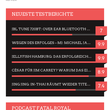
NEUESTE TESTBERICHTE
JBL TUNE 720BT: OVER EAR BLUETOOTH KOPFHÖRER UM DIE 50,-€ IM DAUER-TEST
7
WEGEN DES ERFOLGES – MJ: MICHAEL JACKSON MUSICAL IN EINER MATINEE SEHEN
9.9
JELLYFISH HAMBURG: DAS ERFOLGREICHE SOMMER-MENÜ 2025 IN GEFÜHLEN UND BILDERN
9.9
CÉSAR FÜR JIM CARREY? WARUM DAS EINER DER NERVIGSTEN ACTORS IST UND BLEIBT
8.9
JING JING: IN-THAI RÄUMT WIEDER TITEL AB – EIN ZWEI-STUNDEN-ERLEBNISBERICHT
7.4
PODCAST FATAL ROYAL