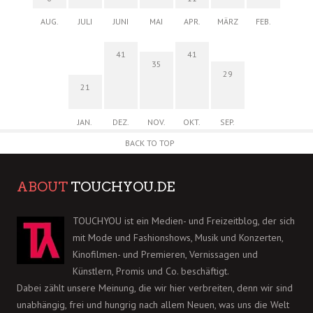
AUG.
JULI
JUNI
MAI
APR.
MÄRZ
FEB.
41
41
35
29
21
JAN.
DEZ.
NOV.
OKT.
SEP.
BACK TO TOP
ABOUT
TOUCHYOU.DE
TOUCHYOU ist ein Medien- und Freizeitblog, der sich
mit Mode und Fashionshows, Musik und Konzerten,
Kinofilmen- und Premieren, Vernissagen und
Künstlern, Promis und Co. beschäftigt.
Dabei zählt unsere Meinung, die wir hier verbreiten, denn wir sind
unabhängig, frei und hungrig nach allem Neuen, was uns die Welt