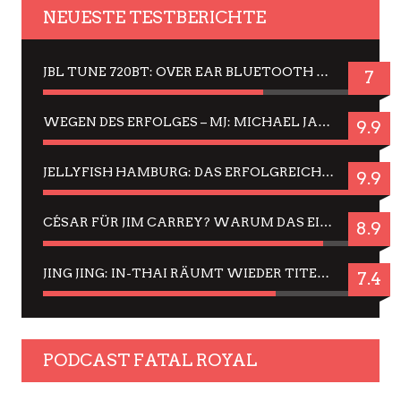
NEUESTE TESTBERICHTE
JBL TUNE 720BT: OVER EAR BLUETOOTH KOPFHÖRER UM DIE 50,-€ IM DAUER-TEST
7
WEGEN DES ERFOLGES – MJ: MICHAEL JACKSON MUSICAL IN EINER MATINEE SEHEN
9.9
JELLYFISH HAMBURG: DAS ERFOLGREICHE SOMMER-MENÜ 2025 IN GEFÜHLEN UND BILDERN
9.9
CÉSAR FÜR JIM CARREY? WARUM DAS EINER DER NERVIGSTEN ACTORS IST UND BLEIBT
8.9
JING JING: IN-THAI RÄUMT WIEDER TITEL AB – EIN ZWEI-STUNDEN-ERLEBNISBERICHT
7.4
PODCAST FATAL ROYAL