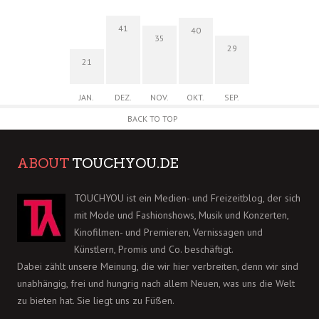
41
40
35
29
21
JAN.
DEZ.
NOV.
OKT.
SEP.
BACK TO TOP
ABOUT
TOUCHYOU.DE
TOUCHYOU ist ein Medien- und Freizeitblog, der sich
mit Mode und Fashionshows, Musik und Konzerten,
Kinofilmen- und Premieren, Vernissagen und
Künstlern, Promis und Co. beschäftigt.
Dabei zählt unsere Meinung, die wir hier verbreiten, denn wir sind
unabhängig, frei und hungrig nach allem Neuen, was uns die Welt
zu bieten hat. Sie liegt uns zu Füßen.