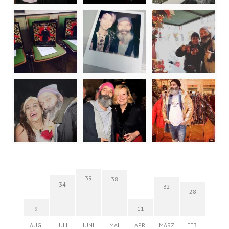
39
38
34
32
28
9
11
AUG.
JULI
JUNI
MAI
APR.
MÄRZ
FEB.