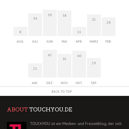
39
38
34
32
28
8
11
AUG.
JULI
JUNI
MAI
APR.
MÄRZ
FEB.
41
40
35
29
21
JAN.
DEZ.
NOV.
OKT.
SEP.
BACK TO TOP
ABOUT
TOUCHYOU.DE
TOUCHYOU ist ein Medien- und Freizeitblog, der sich