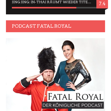
JING JING: IN-THAI RÄUMT WIEDER TITEL AB – EIN ZWEI-STUNDEN-ERLEBNISBERICHT
7.4
PODCAST FATAL ROYAL