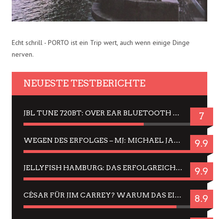
Echt schrill - PORTO ist ein Trip wert, auch wenn einige Dinge
nerven.
NEUESTE TESTBERICHTE
JBL TUNE 720BT: OVER EAR BLUETOOTH KOPFHÖRER UM DIE 50,-€ IM DAUER-TEST
7
WEGEN DES ERFOLGES – MJ: MICHAEL JACKSON MUSICAL IN EINER MATINEE SEHEN
9.9
JELLYFISH HAMBURG: DAS ERFOLGREICHE SOMMER-MENÜ 2025 IN GEFÜHLEN UND BILDERN
9.9
CÉSAR FÜR JIM CARREY? WARUM DAS EINER DER NERVIGSTEN ACTORS IST UND BLEIBT
8.9