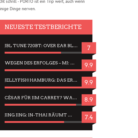
cht schrill - PORTO ist ein Trip wert, auch wenn
inige Dinge nerven.
NEUESTE TESTBERICHTE
JBL TUNE 720BT: OVER EAR BLUETOOTH KOPFHÖRER UM DIE 50,-€ IM DAUER-TEST
7
WEGEN DES ERFOLGES – MJ: MICHAEL JACKSON MUSICAL IN EINER MATINEE SEHEN
9.9
JELLYFISH HAMBURG: DAS ERFOLGREICHE SOMMER-MENÜ 2025 IN GEFÜHLEN UND BILDERN
9.9
CÉSAR FÜR JIM CARREY? WARUM DAS EINER DER NERVIGSTEN ACTORS IST UND BLEIBT
8.9
JING JING: IN-THAI RÄUMT WIEDER TITEL AB – EIN ZWEI-STUNDEN-ERLEBNISBERICHT
7.4