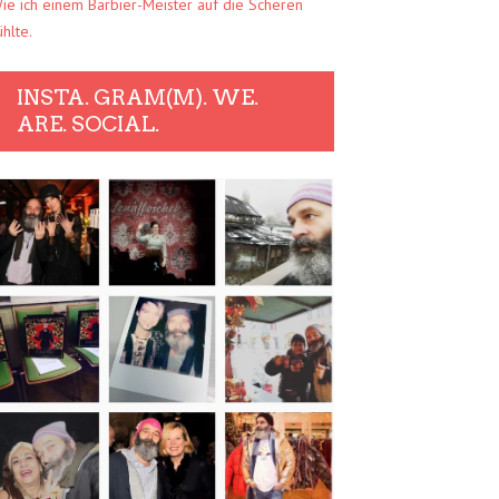
ie ich einem Barbier-Meister auf die Scheren
ühlte.
INSTA. GRAM(M). WE.
ARE. SOCIAL.