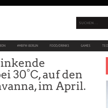
HION
#MBFW-BERLIN
FOOD/DRINKS
GAMES
TEC
tinkende
i 30°C, auf den
vanna, im April.