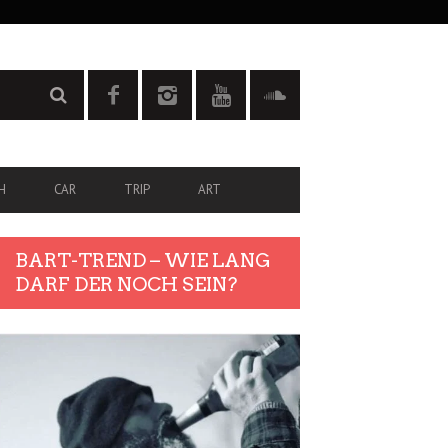
H
CAR
TRIP
ART
BART-TREND – WIE LANG
DARF DER NOCH SEIN?