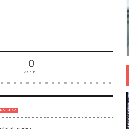
0
X GETEILT
OMMENTAR
ntar abzugeben.