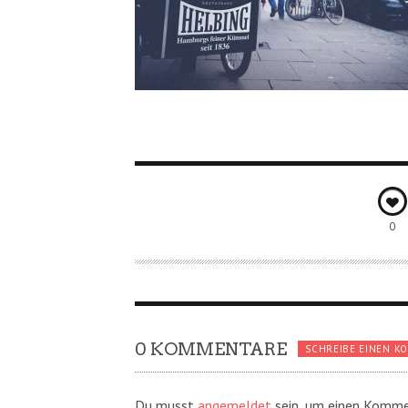
0
0 KOMMENTARE
SCHREIBE EINEN K
Du musst
angemeldet
sein, um einen Komme