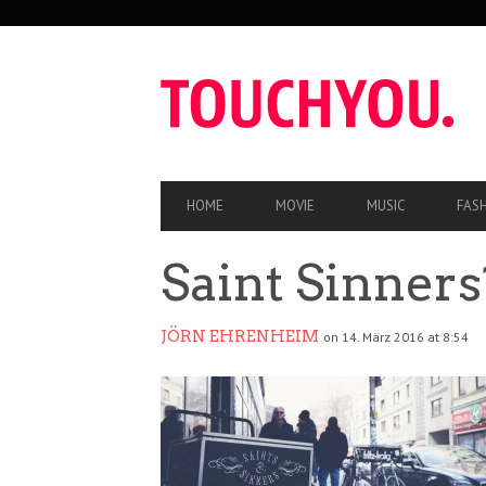
SEKUNDÄRE
NAVIGATION
HAUPT-
HOME
MOVIE
MUSIC
FAS
NAVIGATION
Saint Sinners
JÖRN EHRENHEIM
on 14. März 2016 at 8:54