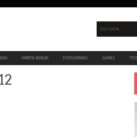
HION
#MBFW-BERLIN
FOOD/DRINKS
GAMES
TEC
12