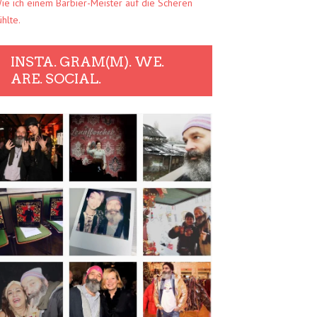
ie ich einem Barbier-Meister auf die Scheren
ühlte.
INSTA. GRAM(M). WE.
ARE. SOCIAL.