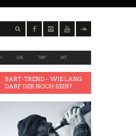
H
CAR
TRIP
ART
BART-TREND – WIE LANG
DARF DER NOCH SEIN?