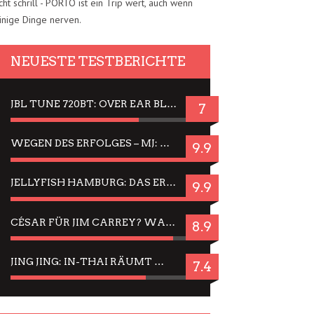
cht schrill - PORTO ist ein Trip wert, auch wenn
inige Dinge nerven.
NEUESTE TESTBERICHTE
JBL TUNE 720BT: OVER EAR BLUETOOTH KOPFHÖRER UM DIE 50,-€ IM DAUER-TEST
7
WEGEN DES ERFOLGES – MJ: MICHAEL JACKSON MUSICAL IN EINER MATINEE SEHEN
9.9
JELLYFISH HAMBURG: DAS ERFOLGREICHE SOMMER-MENÜ 2025 IN GEFÜHLEN UND BILDERN
9.9
CÉSAR FÜR JIM CARREY? WARUM DAS EINER DER NERVIGSTEN ACTORS IST UND BLEIBT
8.9
JING JING: IN-THAI RÄUMT WIEDER TITEL AB – EIN ZWEI-STUNDEN-ERLEBNISBERICHT
7.4